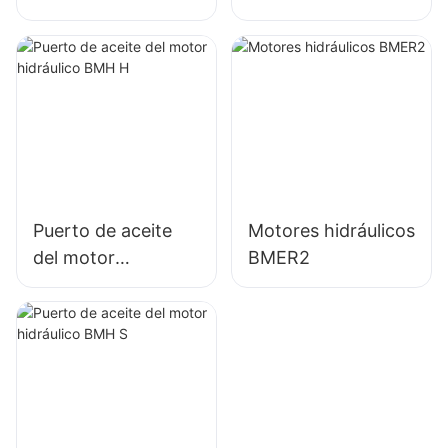
OMT/BMT Series
4000 Char Lynn
4K-310
Puerto de aceite
Motores hidráulicos
del motor
BMER2
hidráulico BMH H