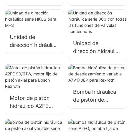
Eaton serie 101
OSPC serie LS con
para tractor
orificio LS para
Danfoss
Unidad de
Unidad de
dirección hidráulica
dirección hidráulica
serie HKUS para
serie 060 con
M+S
todas las funciones
de válvulas
combinadas
Bomba hidráulica
Motor de pistón
de pistón de
hidráulico A2FE
desplazamiento
90/61W, motor fijo
variable A7V170EP
de pistón axial para
para Rexroth
Bosch Rexroth