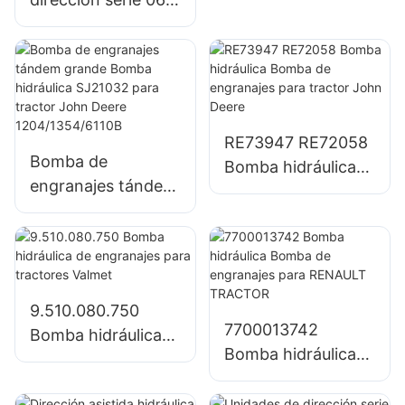
tractor UTB 650
Unidad de
dirección hidráulica
integral con todas
las funciones de
válvulas
RE73947 RE72058
combinadas
Bomba de
Bomba hidráulica
engranajes tándem
Bomba de
grande Bomba
engranajes para
hidráulica SJ21032
tractor John Deere
para tractor John
Deere
1204/1354/6110B
9.510.080.750
7700013742
Bomba hidráulica
Bomba hidráulica
de engranajes para
Bomba de
tractores Valmet
engranajes para