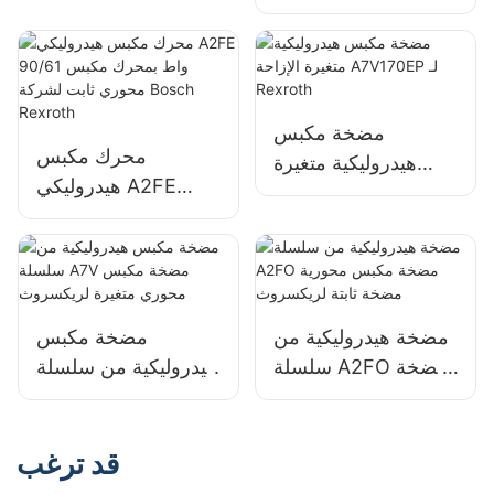
سلسلة 060 مع جميع
وظائف الصمامات
المدمجة
مضخة مكبس
محرك مكبس
هيدروليكية متغيرة
هيدروليكي A2FE
الإزاحة A7V170EP لـ
90/61 واط بمحرك
Rexroth
مكبس محوري ثابت
لشركة Bosch
Rexroth
مضخة هيدروليكية من
مضخة مكبس
سلسلة A2FO مضخة
هيدروليكية من سلسلة
مكبس محورية مضخة
A7V مضخة مكبس
ثابتة لريكسروث
محوري متغيرة
لريكسروث
قد ترغب