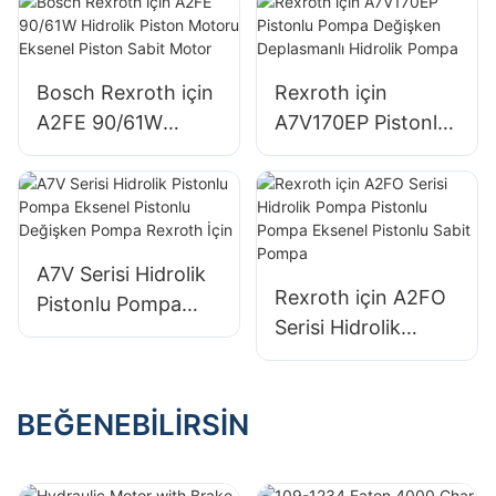
Direksiyon Ünitesi
Bosch Rexroth için
Rexroth için
A2FE 90/61W
A7V170EP Pistonlu
Hidrolik Piston
Pompa Değişken
Motoru Eksenel
Deplasmanlı
Piston Sabit Motor
Hidrolik Pompa
A7V Serisi Hidrolik
Rexroth için A2FO
Pistonlu Pompa
Serisi Hidrolik
Eksenel Pistonlu
Pompa Pistonlu
Değişken Pompa
Pompa Eksenel
Rexroth İçin
Pistonlu Sabit
BEĞENEBILIRSIN
Pompa