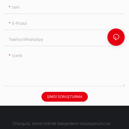
Isim
E-Posta
Telefon/WhatsApp
Içerik
ŞIMDI SORUŞTURMA
ChangJia, temel hidrolik bileşenlerin inovasyonunu ve