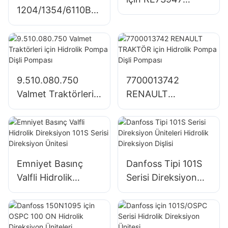
1204/1354/6110B
RE72058 Hidrolik
için Dişli Pompa
Pompa Dişli
Büyük Tandem
Pompası
Hidrolik Pompa
SJ21032
9.510.080.750
7700013742
Valmet Traktörleri
RENAULT
için Hidrolik Pompa
TRAKTÖR için
Dişli Pompası
Hidrolik Pompa Dişli
Pompası
Emniyet Basınç
Danfoss Tipi 101S
Valfli Hidrolik
Serisi Direksiyon
Direksiyon 101S
Üniteleri Hidrolik
Serisi Direksiyon
Direksiyon Dişlisi
Ünitesi