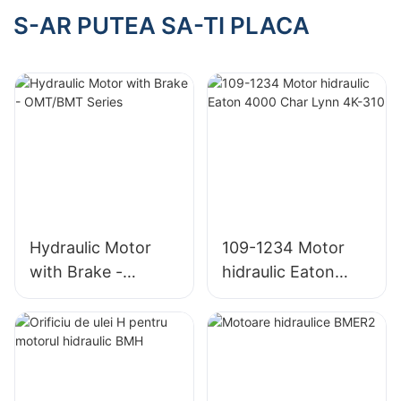
pentru Rexroth
pentru Rexroth
S-AR PUTEA SA-TI PLACA
Hydraulic Motor
109-1234 Motor
with Brake -
hidraulic Eaton
OMT/BMT Series
4000 Char Lynn
4K-310