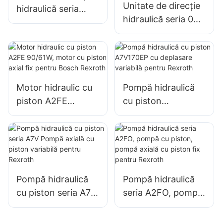
Unitate de direcție
hidraulică seria
hidraulică seria 060
HKUS pentru M+S
cu toate funcțiile
combinate ale
supapelor
Motor hidraulic cu
Pompă hidraulică
piston A2FE
cu piston
90/61W, motor cu
A7V170EP cu
piston axial fix
deplasare variabilă
pentru Bosch
pentru Rexroth
Rexroth
Pompă hidraulică
Pompă hidraulică
cu piston seria A7V
seria A2FO, pompă
Pompă axială cu
cu piston, pompă
piston variabilă
axială cu piston fix