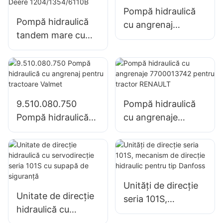
supapelor
Pompă hidraulică
Pompă hidraulică
cu angrenaj
tandem mare cu
RE73947 RE72058
pompă cu
pentru tractor
angrenaje SJ21032
John Deere
pentru tractor
John Deere
1204/1354/6110B
9.510.080.750
Pompă hidraulică
Pompă hidraulică
cu angrenaje
cu angrenaj pentru
7700013742 pentru
tractoare Valmet
tractor RENAULT
Unități de direcție
Unitate de direcție
seria 101S,
hidraulică cu
mecanism de
servodirecție seria