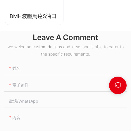
BMH液壓馬達S油口
Leave A Comment
we welcome custom designs and ideas and is able to cater to
the specific requirements.
姓名
電子郵件
電話/WhatsApp
內容