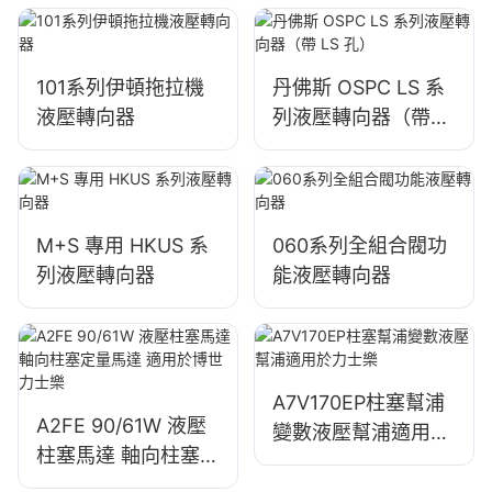
置
101系列伊頓拖拉機
丹佛斯 OSPC LS 系
液壓轉向器
列液壓轉向器（帶
LS 孔）
M+S 專用 HKUS 系
060系列全組合閥功
列液壓轉向器
能液壓轉向器
A7V170EP柱塞幫浦
A2FE 90/61W 液壓
變數液壓幫浦適用於
柱塞馬達 軸向柱塞定
力士樂
量馬達 適用於博世力