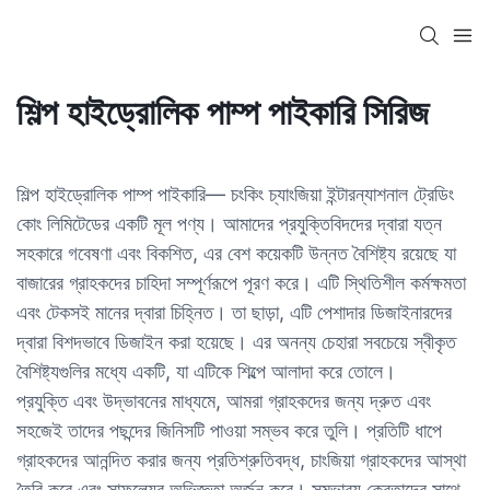
শিল্প হাইড্রোলিক পাম্প পাইকারি সিরিজ
শিল্প হাইড্রোলিক পাম্প পাইকারি— চংকিং চ্যাংজিয়া ইন্টারন্যাশনাল ট্রেডিং
কোং লিমিটেডের একটি মূল পণ্য। আমাদের প্রযুক্তিবিদদের দ্বারা যত্ন
সহকারে গবেষণা এবং বিকশিত, এর বেশ কয়েকটি উন্নত বৈশিষ্ট্য রয়েছে যা
বাজারের গ্রাহকদের চাহিদা সম্পূর্ণরূপে পূরণ করে। এটি স্থিতিশীল কর্মক্ষমতা
এবং টেকসই মানের দ্বারা চিহ্নিত। তা ছাড়া, এটি পেশাদার ডিজাইনারদের
দ্বারা বিশদভাবে ডিজাইন করা হয়েছে। এর অনন্য চেহারা সবচেয়ে স্বীকৃত
বৈশিষ্ট্যগুলির মধ্যে একটি, যা এটিকে শিল্পে আলাদা করে তোলে।
প্রযুক্তি এবং উদ্ভাবনের মাধ্যমে, আমরা গ্রাহকদের জন্য দ্রুত এবং
সহজেই তাদের পছন্দের জিনিসটি পাওয়া সম্ভব করে তুলি। প্রতিটি ধাপে
গ্রাহকদের আনন্দিত করার জন্য প্রতিশ্রুতিবদ্ধ, চাংজিয়া গ্রাহকদের আস্থা
তৈরি করে এবং সাফল্যের অভিজ্ঞতা অর্জন করে। সম্ভাব্য ক্রেতাদের সাথে