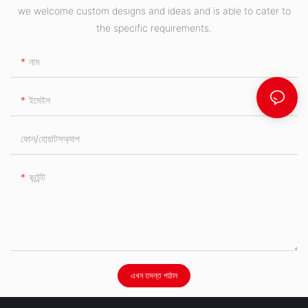
we welcome custom designs and ideas and is able to cater to
the specific requirements.
নাম
ইমেইল
ফোন/হোয়াটসঅ্যাপ
কন্টেন্ট
এখন তদন্ত পাঠান