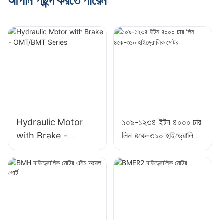
আপনি পছন্দ করতে পারেন
Hydraulic Motor
১০৯-১২৩৪ ইটন ৪০০০ চার
with Brake -
লিন ৪কে-৩১০ হাইড্রোলিক
OMT/BMT Series
মোটর