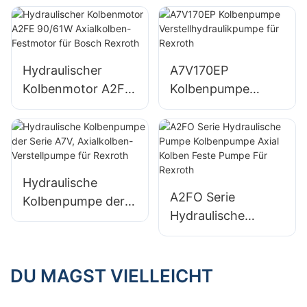
kombinierten
Ventilfunktionen
Hydraulischer
A7V170EP
Kolbenmotor A2FE
Kolbenpumpe
90/61W
Verstellhydraulikpu
Axialkolben-
mpe für Rexroth
Festmotor für
Bosch Rexroth
Hydraulische
A2FO Serie
Kolbenpumpe der
Hydraulische
Serie A7V,
Pumpe
Axialkolben-
Kolbenpumpe Axial
Verstellpumpe für
Kolben Feste
DU MAGST VIELLEICHT
Rexroth
Pumpe Für Rexroth