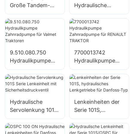
Große Tandem-
Hydraulische
Hydraulikpumpe
Pumpe
SJ21032 für John
Zahnradpumpe Für
Deere Traktor
John Deere Traktor
1204/1354/6110B
9.510.080.750
7700013742
Hydraulikpumpe
Hydraulikpumpe
Zahnradpumpe für
Zahnradpumpe für
Valmet Traktoren
RENAULT
TRAKTOR
Hydraulische
Lenkeinheiten der
Servolenkung 101S
Serie 101S,
Serie Lenkeinheit
hydraulisches
mit
Lenkgetriebe für