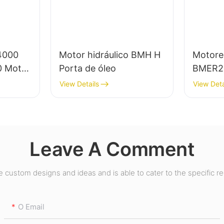
4000
Motor hidráulico BMH H
Motores
0 Motor
Porta de óleo
BMER2
View Details
View Deta
Leave A Comment
custom designs and ideas and is able to cater to the specific r
O Email