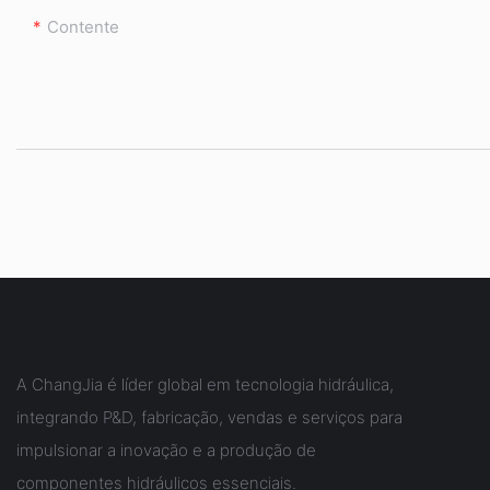
Contente
A ChangJia é líder global em tecnologia hidráulica,
integrando P&D, fabricação, vendas e serviços para
impulsionar a inovação e a produção de
componentes hidráulicos essenciais.