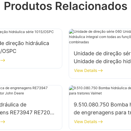
Produtos Relacionados
e direção hidráulica
1S/OSPC
Unidade de direção sér
Unidade de direção hid
integral com todas as 
View Details
de válvula combinadas
ráulica de
9.510.080.750 Bomba h
ens RE73947 RE72058
de engrenagens para t
or John Deere
Valmet
View Details