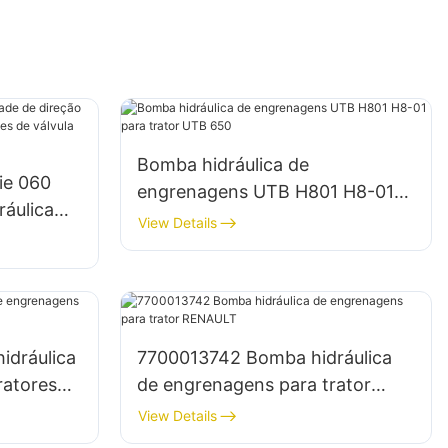
Bomba hidráulica de
ie 060
engrenagens UTB H801 H8-01
ráulica
para trator UTB 650
View Details
funções
idráulica
7700013742 Bomba hidráulica
ratores
de engrenagens para trator
RENAULT
View Details