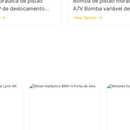
ráulica de pistão
Bomba de pistão hidráu
 de deslocamento
A7V Bomba variável de
para Rexroth
axial para Rexroth
View Details