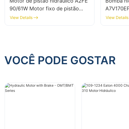
Motor de pistão hidráulico A2FE
Bomba hid
90/61W Motor fixo de pistão
A7V170EP
axial para Bosch Rexroth
variável 
View Details
View Details
VOCÊ PODE GOSTAR