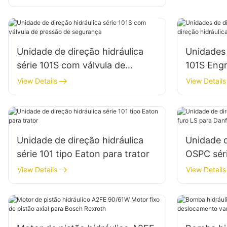
1204/1354/6110B
Unidade de direção hidráulica
Unidades 
série 101S com válvula de
101S Eng
pressão de segurança
hidráulic
View Details
View Details
Unidade de direção hidráulica
Unidade d
série 101 tipo Eaton para trator
OSPC séri
Danfoss
View Details
View Details