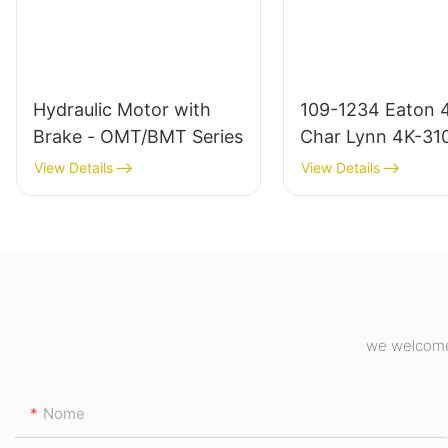
Hydraulic Motor with
109-1234 Eaton 
Brake - OMT/BMT Series
Char Lynn 4K-31
Hidráulico
View Details
View Details
we welcome 
Nome