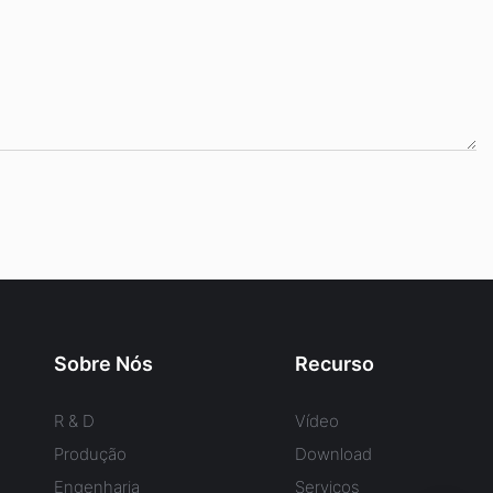
Sobre Nós
Recurso
R & D
Vídeo
Produção
Download
Engenharia
Serviços