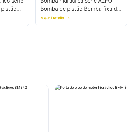
lico série
Bomba hidráulica série A2FO
 pistão
Bomba de pistão Bomba fixa de
pistão axial para Rexroth
View Details