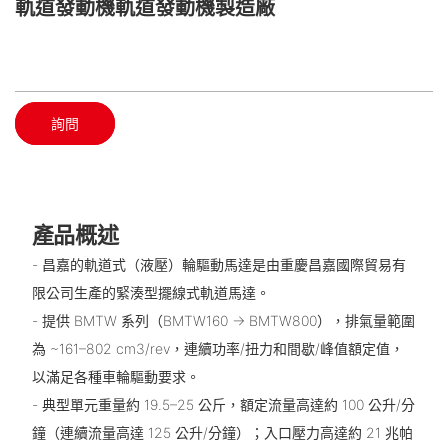
軌道發動機軌道發動機製造廠
詢問
產品概述
- 昌嘉的軌道式（液壓）輪驅動馬達是由重慶昌嘉國際貿易有
限公司生產的緊湊型擺線式軌道馬達。
- 提供 BMTW 系列（BMTW160 → BMTW800），排氣量範圍
為 ~161–802 cm3/rev，連續功率/扭力和間歇/峰值額定值，
以滿足各種車輪驅動要求。
- 典型單元重量約 19.5–25 公斤，額定流量高達約 100 公升/分
鐘（連續流量高達 125 公升/分鐘）；入口壓力高達約 21 兆帕