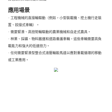
應用場景
- 工程機械的直接輪驅動（例如，小型裝載機、挖土機行走裝
置、鉸接式車輛）。
- 需要緊湊、高扭矩輪驅動的農業機械和自走式農具。
- 林業、採礦、物料搬運和道路養護車輛，這些車輛需要高負
載能力和強大的低速扭力。
- 任何需要緊湊型整合式液壓輪轂馬達以應對重載循環的移動
或工業應用。