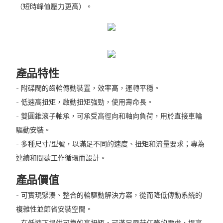
（短時峰值壓力更高）。
產品特性
- 附碟閥的齒輪傳動裝置，效率高，運轉平穩。
- 低速高扭矩，啟動扭矩強勁，使用壽命長。
- 雙圓錐滾子軸承，可承受高徑向和軸​​向負荷，用於直接車輪
驅動安裝。
- 多種尺寸/型號，以滿足不同的速度、扭矩和流量要求；專為
連續和間歇工作循環而設計。
產品價值
- 可實現緊湊、整合的輪驅動解決方案，從而降低傳動系統的
複雜性並節省安裝空間。
- 在低速下提供可靠的高扭矩，可滿足嚴苛任務的需求，提高