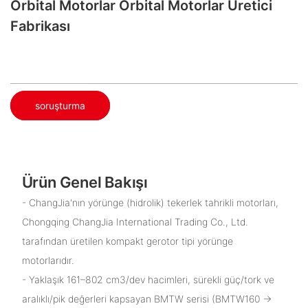
Orbital Motorlar Orbital Motorlar Üretici
Fabrikası
soruşturma
Ürün Genel Bakışı
- ChangJia'nın yörünge (hidrolik) tekerlek tahrikli motorları,
Chongqing ChangJia International Trading Co., Ltd.
tarafından üretilen kompakt gerotor tipi yörünge
motorlarıdır.
- Yaklaşık 161–802 cm3/dev hacimleri, sürekli güç/tork ve
aralıklı/pik değerleri kapsayan BMTW serisi (BMTW160 →