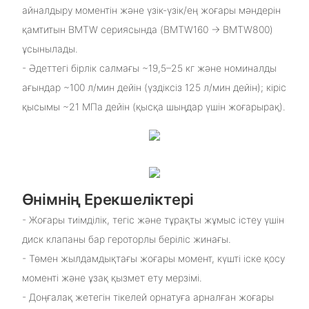
айналдыру моментін және үзік-үзік/ең жоғары мәндерін
қамтитын BMTW сериясында (BMTW160 → BMTW800)
ұсынылады.
- Әдеттегі бірлік салмағы ~19,5–25 кг және номиналды
ағындар ~100 л/мин дейін (үздіксіз 125 л/мин дейін); кіріс
қысымы ~21 МПа дейін (қысқа шыңдар үшін жоғарырақ).
Өнімнің Ерекшеліктері
- Жоғары тиімділік, тегіс және тұрақты жұмыс істеу үшін
диск клапаны бар героторлы беріліс жинағы.
- Төмен жылдамдықтағы жоғары момент, күшті іске қосу
моменті және ұзақ қызмет ету мерзімі.
- Доңғалақ жетегін тікелей орнатуға арналған жоғары