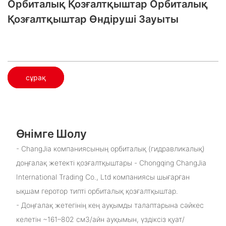
Орбиталық Қозғалтқыштар Орбиталық
Қозғалтқыштар Өндіруші Зауыты
сұрақ
Өнімге Шолу
- ChangJia компаниясының орбиталық (гидравликалық)
доңғалақ жетекті қозғалтқыштары - Chongqing ChangJia
International Trading Co., Ltd компаниясы шығарған
ықшам геротор типті орбиталық қозғалтқыштар.
- Доңғалақ жетегінің кең ауқымды талаптарына сәйкес
келетін ~161–802 см3/айн ауқымын, үздіксіз қуат/