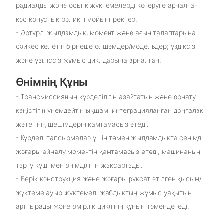
радиалды және осьтік жүктемелерді көтеруге арналған
қос конустық роликті мойынтіректер.
- Әртүрлі жылдамдық, момент және ағын талаптарына
сәйкес келетін бірнеше өлшемдер/модельдер; үздіксіз
және үзіліссіз жұмыс циклдарына арналған.
Өнімнің Құны
- Трансмиссияның күрделілігін азайтатын және орнату
кеңістігін үнемдейтін ықшам, интеграцияланған доңғалақ
жетегінің шешімдерін қамтамасыз етеді.
- Күрделі тапсырмалар үшін төмен жылдамдықта сенімді
жоғары айналу моментін қамтамасыз етеді, машинаның
тарту күші мен өнімділігін жақсартады.
- Берік конструкция және жоғары рұқсат етілген қысым/
жүктеме ауыр жүктемелі жабдықтың жұмыс уақытын
арттырады және өмірлік циклінің құнын төмендетеді.