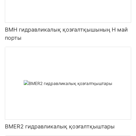
BMH гидравликалық қозғалтқышының H май
порты
BMER2 гидравликалық қозғалтқыштары