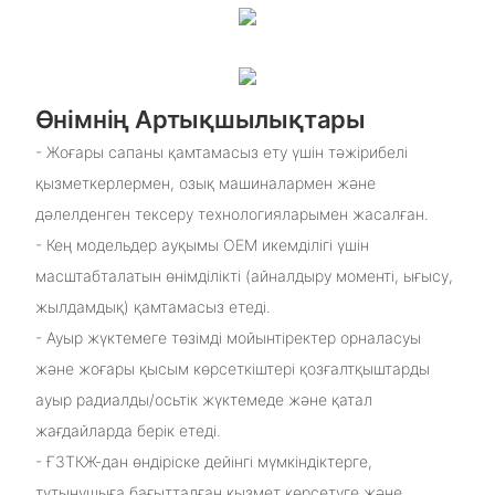
Өнімнің Артықшылықтары
- Жоғары сапаны қамтамасыз ету үшін тәжірибелі
қызметкерлермен, озық машиналармен және
дәлелденген тексеру технологияларымен жасалған.
- Кең модельдер ауқымы OEM икемділігі үшін
масштабталатын өнімділікті (айналдыру моменті, ығысу,
жылдамдық) қамтамасыз етеді.
- Ауыр жүктемеге төзімді мойынтіректер орналасуы
және жоғары қысым көрсеткіштері қозғалтқыштарды
ауыр радиалды/осьтік жүктемеде және қатал
жағдайларда берік етеді.
- ҒЗТКЖ-дан өндіріске дейінгі мүмкіндіктерге,
тұтынушыға бағытталған қызмет көрсетуге және