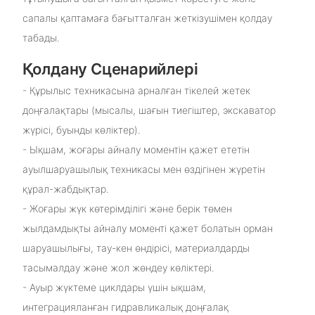
сапалы қаптамаға бағытталған жеткізушімен қолдау
табады.
Қолдану Сценарийлері
- Құрылыс техникасына арналған тікелей жетек
доңғалақтары (мысалы, шағын тиегіштер, экскаватор
жүрісі, буынды көліктер).
- Ықшам, жоғары айналу моментін қажет ететін
ауылшаруашылық техникасы мен өздігінен жүретін
құрал-жабдықтар.
- Жоғары жүк көтерімділігі және берік төмен
жылдамдықты айналу моменті қажет болатын орман
шаруашылығы, тау-кен өндірісі, материалдарды
тасымалдау және жол жөндеу көліктері.
- Ауыр жүктеме циклдары үшін ықшам,
интеграцияланған гидравликалық доңғалақ