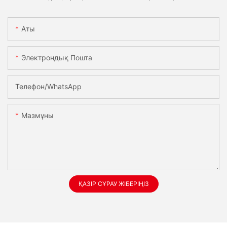
Аты
Электрондық Пошта
Телефон/whatsApp
Мазмұны
ҚАЗІР СҰРАУ ЖІБЕРІҢІЗ