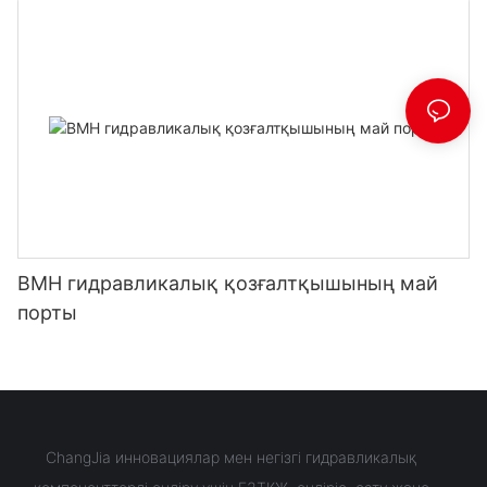
BMH гидравликалық қозғалтқышының май
порты
ChangJia инновациялар мен негізгі гидравликалық