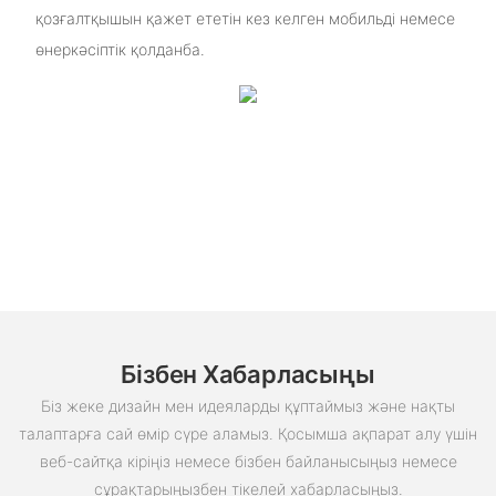
қозғалтқышын қажет ететін кез келген мобильді немесе
өнеркәсіптік қолданба.
Бізбен Хабарласыңы
Біз жеке дизайн мен идеяларды құптаймыз және нақты
талаптарға сай өмір сүре аламыз. Қосымша ақпарат алу үшін
веб-сайтқа кіріңіз немесе бізбен байланысыңыз немесе
сұрақтарыңызбен тікелей хабарласыңыз.