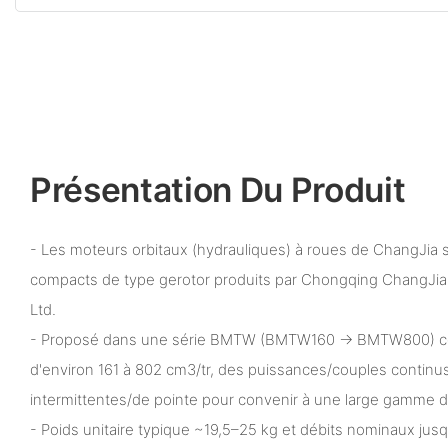
Présentation Du Produit
- Les moteurs orbitaux (hydrauliques) à roues de ChangJia 
compacts de type gerotor produits par Chongqing ChangJia I
Ltd.
- Proposé dans une série BMTW (BMTW160 → BMTW800) cou
d'environ 161 à 802 cm3/tr, des puissances/couples continu
intermittentes/de pointe pour convenir à une large gamme d
- Poids unitaire typique ~19,5–25 kg et débits nominaux jus