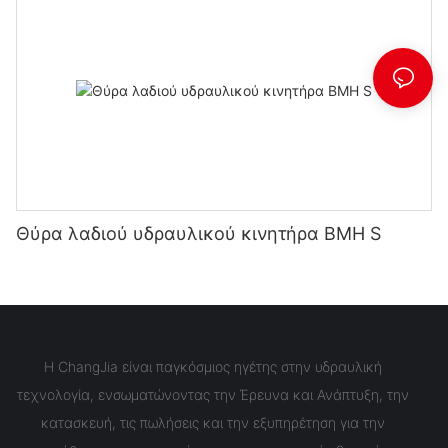
Θύρα λαδιού υδραυλικού κινητήρα BMH S
Η ChangJia είναι παγκόσμιος ηγέτης στην υδραυλική
τεχνολογία, ενσωματώνοντας την Έρευνα και Ανάπτυξη, την
κατασκευή, τις πωλήσεις και την εξυπηρέτηση για την