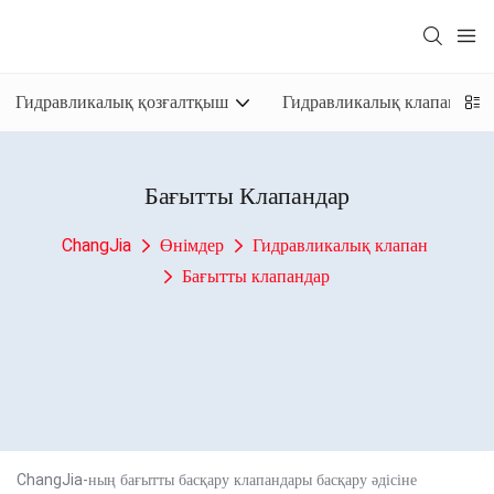
Гидравликалық қозғалтқыш
Гидравликалық клапан
Бағытты Клапандар
ChangJia
Өнімдер
Гидравликалық клапан
Бағытты клапандар
ChangJia-ның бағытты басқару клапандары басқару әдісіне