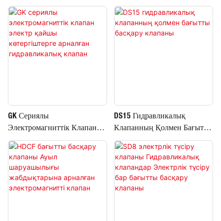
Клапанның Моноблокты
Клапаны DC 12V/24V
Бағытты Басқару
Клапандары
GK Сериялы
DS15 Гидравликалық
Электромагниттік Клапан
Клапанның Қолмен Бағытты
Электр Қайшы
Басқару Клапаны
Көтергіштерге Арналған
Гидравликалық Клапан