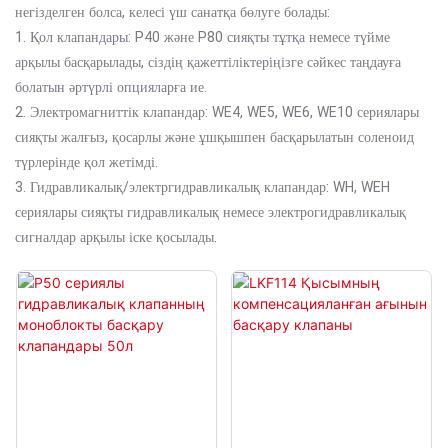
негізделген болса, келесі үш санатқа бөлуге болады:
1. Қол клапандары: P40 және P80 сияқты тұтқа немесе түйме
арқылы басқарылады, сіздің қажеттіліктеріңізге сәйкес таңдауға
болатын әртүрлі опцияларға ие.
2. Электромагниттік клапандар: WE4, WE5, WE6, WE10 сериялары
сияқты жалғыз, қосарлы және ұшқышпен басқарылатын соленоид
түрлерінде қол жетімді.
3. Гидравликалық/электргидравликалық клапандар: WH, WEH
сериялары сияқты гидравликалық немесе электрогидравликалық
сигналдар арқылы іске қосылады.