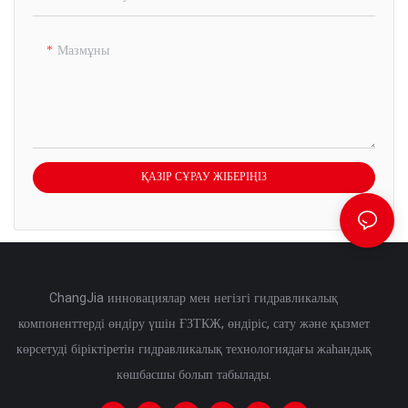
Мазмұны
ҚАЗІР СҰРАУ ЖІБЕРІҢІЗ
ChangJia инновациялар мен негізгі гидравликалық
компоненттерді өндіру үшін ҒЗТКЖ, өндіріс, сату және қызмет
көрсетуді біріктіретін гидравликалық технологиядағы жаһандық
көшбасшы болып табылады.