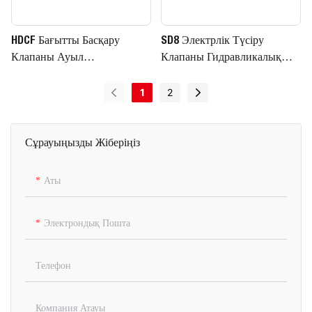
HDCF Бағытты Басқару
SD8 Электрлік Түсіру
Клапаны Ауыл
Клапаны Гидравликалық
Шаруашылығы
Клапандар Электрлік Түсіру
Жабдықтарына Арналған
Бар Бағытты Басқару
1
2
Электромагнитті Клапан
Клапаны
Сұрауыңызды Жіберіңіз
Аты
Электрондық Пошта
Телефон
Компания Атауы