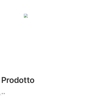
 Prodotto
o:**