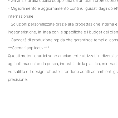
- Garanzia di alta qualità supportata da un team professiona
- Miglioramento e aggiornamento continui guidati dagli obiet
internazionale.
- Soluzioni personalizzate grazie alla progettazione interna
ingegneristiche, in linea con le specifiche e i budget del clien
- Capacità di produzione rapida che garantisce tempi di con
**Scenari applicativi:**
Questi motori idraulici sono ampiamente utilizzati in diversi se
agricoli, macchine da pesca, industria della plastica, mineraria
versatilità e il design robusto li rendono adatti ad ambienti g
precisione.