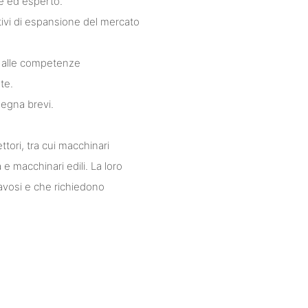
le ed esperto.
tivi di espansione del mercato
 e alle competenze
te.
segna brevi.
ttori, tra cui macchinari
 e macchinari edili. La loro
ravosi e che richiedono