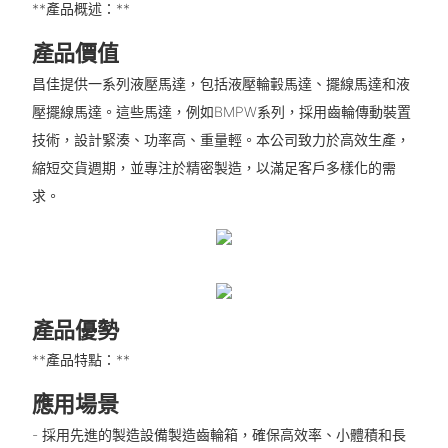
**產品概述：**
產品價值
昌佳提供一系列液壓馬達，包括液壓輪轂馬達、擺線馬達和液
壓擺線馬達。這些馬達，例如BMPW系列，採用齒輪傳動裝置
技術，設計緊湊、功率高、重量輕。本公司致力於高效生產，
縮短交貨週期，並專注於精密製造，以滿足客戶多樣化的需
求。
產品優勢
**產品特點：**
應用場景
- 採用先進的製造設備製造齒輪箱，確保高效率、小體積和長