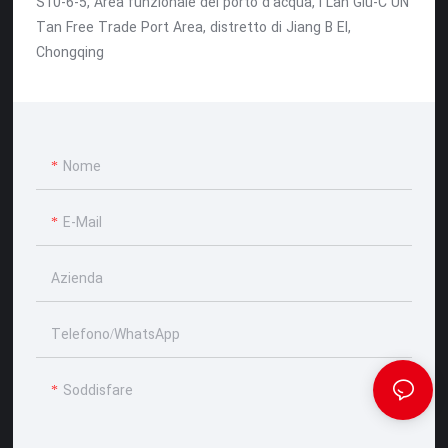
S10-6-5, Area funzionale del porto d'acqua, l Lan Glu-C UN
Tan Free Trade Port Area, distretto di Jiang B EI,
Chongqing
Nome
E-Mail
Azienda
Telefono/WhatsApp
Soddisfare