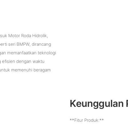
uk Motor Roda Hidrolik,
eperti seri BMPW, dirancang
gan memanfaatkan teknologi
g efisien dengan waktu
i untuk memenuhi beragam
Keunggulan 
**Fitur Produk:**