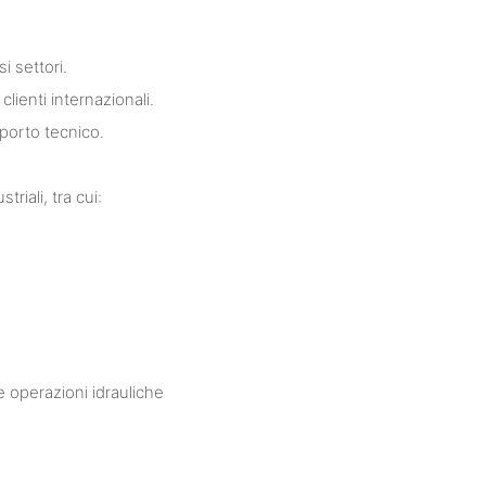
i settori.
lienti internazionali.
pporto tecnico.
triali, tra cui:
e operazioni idrauliche