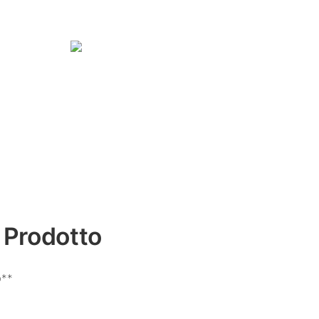
 Prodotto
o**