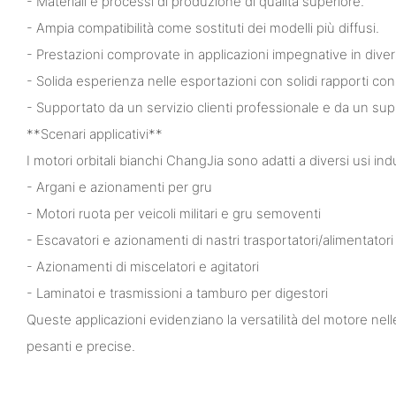
- Materiali e processi di produzione di qualità superiore.
- Ampia compatibilità come sostituti dei modelli più diffusi.
- Prestazioni comprovate in applicazioni impegnative in divers
- Solida esperienza nelle esportazioni con solidi rapporti con c
- Supportato da un servizio clienti professionale e da un su
**Scenari applicativi**
I motori orbitali bianchi ChangJia sono adatti a diversi usi indus
- Argani e azionamenti per gru
- Motori ruota per veicoli militari e gru semoventi
- Escavatori e azionamenti di nastri trasportatori/alimentatori
- Azionamenti di miscelatori e agitatori
- Laminatoi e trasmissioni a tamburo per digestori
Queste applicazioni evidenziano la versatilità del motore nell
pesanti e precise.