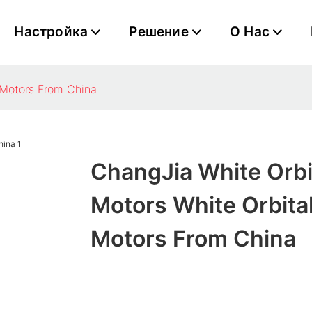
Настройка
Решение
О Нас
 Motors From China
ChangJia White Orbi
Motors White Orbita
Motors From China