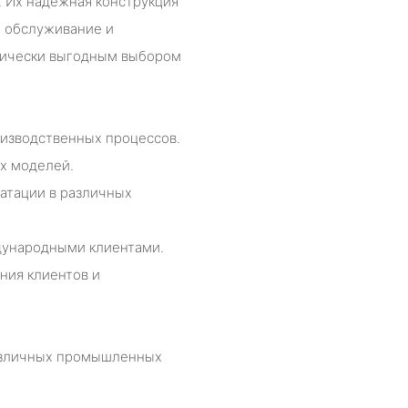
. Их надежная конструкция
е обслуживание и
мически выгодным выбором
оизводственных процессов.
х моделей.
уатации в различных
дународными клиентами.
ния клиентов и
различных промышленных