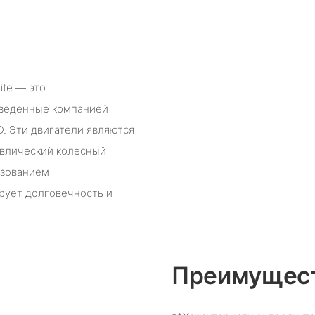
ite — это
зведенные компанией
 Эти двигатели являются
авлический колесный
ьзованием
рует долговечность и
Преимущест