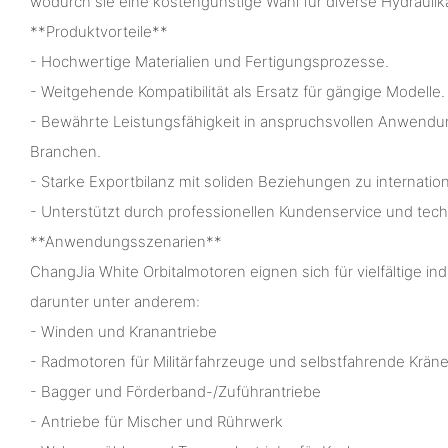
wodurch sie eine kostengünstige Wahl für diverse Hydrauli
**Produktvorteile**
- Hochwertige Materialien und Fertigungsprozesse.
- Weitgehende Kompatibilität als Ersatz für gängige Modelle.
- Bewährte Leistungsfähigkeit in anspruchsvollen Anwend
Branchen.
- Starke Exportbilanz mit soliden Beziehungen zu internatio
- Unterstützt durch professionellen Kundenservice und tec
**Anwendungsszenarien**
ChangJia White Orbitalmotoren eignen sich für vielfältige i
darunter unter anderem:
- Winden und Kranantriebe
- Radmotoren für Militärfahrzeuge und selbstfahrende Krän
- Bagger und Förderband-/Zuführantriebe
- Antriebe für Mischer und Rührwerk