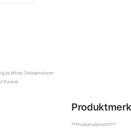
ngJia White Orbitalmotoren
nf Punkte:
Produktmer
**Produktübersicht**