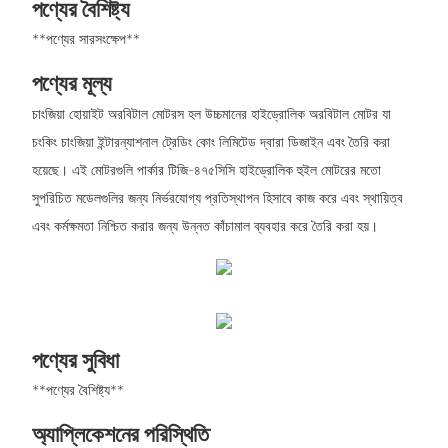
পণ্যের বৈশিষ্ট্য
**পণ্যের সারসংক্ষেপ**
পণ্যের মূল্য
চাংজিয়া হোয়াইট অরবিটাল মোটরস হল উচ্চমানের হাইড্রোলিক অরবিটাল মোটর যা
চংকিং চাংজিয়া ইন্টারন্যাশনাল ট্রেডিং কোং লিমিটেড দ্বারা ডিজাইন এবং তৈরি করা
হয়েছে। এই মোটরগুলি পার্কার টিজি-৪৭৫সিসি হাইড্রোলিক হুইল মোটরের মতো
সুপরিচিত মডেলগুলির জন্য নির্ভরযোগ্য প্রতিস্থাপন হিসাবে কাজ করে এবং স্থায়িত্ব
এবং কর্মক্ষমতা নিশ্চিত করার জন্য উন্নত কাঁচামাল ব্যবহার করে তৈরি করা হয়।
পণ্যের সুবিধা
**পণ্যের বৈশিষ্ট্য**
অ্যাপ্লিকেশনের পরিস্থিতি