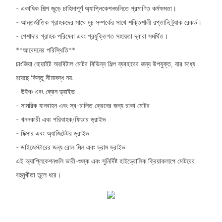
- একাধিক শিল্প জুড়ে চাহিদাপূর্ণ অ্যাপ্লিকেশনগুলিতে প্রমাণিত কর্মক্ষমতা।
- আন্তর্জাতিক গ্রাহকদের সাথে দৃঢ় সম্পর্কের সাথে শক্তিশালী রপ্তানি ট্র্যাক রেকর্ড।
- পেশাদার গ্রাহক পরিষেবা এবং প্রযুক্তিগত সহায়তা দ্বারা সমর্থিত।
**আবেদনের পরিস্থিতি**
চাংজিয়া হোয়াইট অরবিটাল মোটর বিভিন্ন শিল্প ব্যবহারের জন্য উপযুক্ত, যার মধ্যে
রয়েছে কিন্তু সীমাবদ্ধ নয়:
- উইঞ্চ এবং ক্রেন ড্রাইভ
- সামরিক যানবাহন এবং স্ব-চালিত ক্রেনের জন্য চাকা মোটর
- খননকারী এবং পরিবাহক/ফিডার ড্রাইভ
- মিক্সার এবং অ্যাজিটেটর ড্রাইভ
- ডাইজেস্টারের জন্য রোল মিল এবং ড্রাম ড্রাইভ
এই অ্যাপ্লিকেশনগুলি ভারী-শুল্ক এবং সুনির্দিষ্ট হাইড্রোলিক ক্রিয়াকলাপে মোটরের
বহুমুখীতা তুলে ধরে।