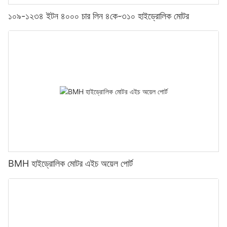
১০৯-১২৩৪ ইটন ৪০০০ চার লিন ৪কে-৩১০ হাইড্রোলিক মোটর
BMH হাইড্রোলিক মোটর এইচ অয়েল পোর্ট