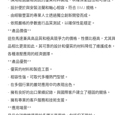
- 設計便於與安裝法蘭和軸心相容，符合 BMJ 規格。
- 由經驗豐富的專業人士透過獨立創新開發而成。
- 依照嚴格的參數進行品質測試，以確保性能穩定。
**產品價值**
這些馬達兼具高品質和極具競爭力的價格，性價比極高，尤其與PARK
品相比更是如此。其可靠的設計和優質的材料降低了維護成本
各種液壓應用的經濟選擇。
**產品優勢**
- 優質的材料和製造工藝。
- 相容性強，可取代多種熱門型號。
- 在多個行業的嚴苛應用中均表現出色。
- 擁有良好的出口業績記錄，與國際客戶建立了穩固的關係。
- 擁有專業的客戶服務和技術支援。
**應用場景**