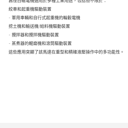
昌佳白磁電機適用於多種工業用途，包括但不限於：
絞車和起重機驅動裝置
- 軍用車輛和自行式起重機的輪轂電機
挖土機和輸送機/給料機驅動裝置
- 攪拌器和攪拌機驅動裝置
- 蒸煮器的輥磨機和滾筒驅動裝置
這些應用突顯​​了該馬達在重型和精確液壓操作中的多功能性。