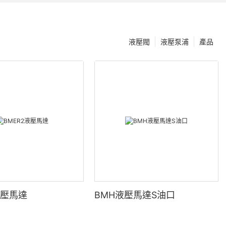
液壓閥
液壓泵浦
產品
液壓馬達
BMH液壓馬達S油口