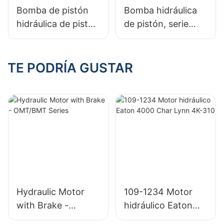
Bomba de pistón
Bomba hidráulica
hidráulica de pistón
de pistón, serie
axial variable serie
A2FO, bomba fija
A7V para Rexroth
de pistón axial para
Rexroth
TE PODRÍA GUSTAR
Hydraulic Motor
109-1234 Motor
with Brake -
hidráulico Eaton
OMT/BMT Series
4000 Char Lynn