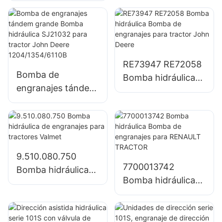
dirección hidráulica
integral con todas
las funciones de
válvulas
RE73947 RE72058
combinadas
Bomba de
Bomba hidráulica
engranajes tándem
Bomba de
grande Bomba
engranajes para
hidráulica SJ21032
tractor John Deere
para tractor John
Deere
1204/1354/6110B
9.510.080.750
7700013742
Bomba hidráulica
Bomba hidráulica
de engranajes para
Bomba de
tractores Valmet
engranajes para
RENAULT