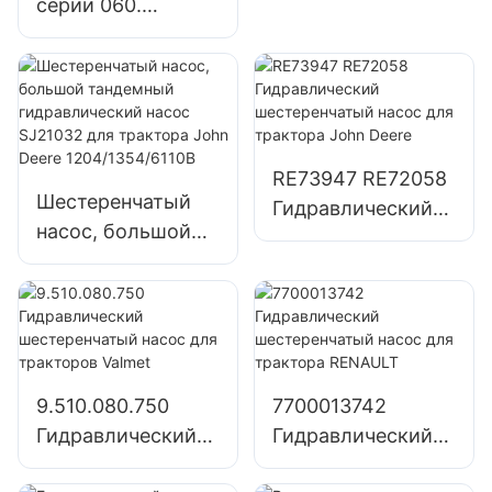
серии 060.
H8-01 для
Интегральный
трактора UTB 650
полностью
гидравлический
рулевой блок со
всеми
RE73947 RE72058
комбинированны
Шестеренчатый
Гидравлический
ми функциями
насос, большой
шестеренчатый
клапанов.
тандемный
насос для
гидравлический
трактора John
насос SJ21032 для
Deere
трактора John
Deere
9.510.080.750
7700013742
1204/1354/6110B
Гидравлический
Гидравлический
шестеренчатый
шестеренчатый