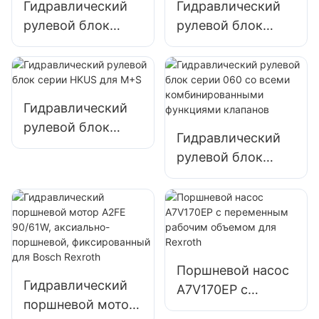
Гидравлический
Гидравлический
рулевой блок
рулевой блок
серии 101 типа
серии OSPC LS с
Eaton для
отверстием LS
трактора
для Danfoss
Гидравлический
рулевой блок
Гидравлический
серии HKUS для
рулевой блок
M+S
серии 060 со
всеми
комбинированны
ми функциями
клапанов
Поршневой насос
Гидравлический
A7V170EP с
поршневой мотор
переменным