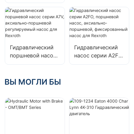
A2FE 90/61W,
рабочим объемом
аксиально-
для Rexroth
поршневой,
фиксированный
для Bosch Rexroth
Гидравлический
Гидравлический
поршневой насос
насос серии A2FO,
серии A7V,
поршневой насос,
аксиально-
аксиально-
поршневой
поршневой,
ВЫ МОГЛИ БЫ
регулируемый
фиксированный
насос для Rexroth
насос для Rexroth