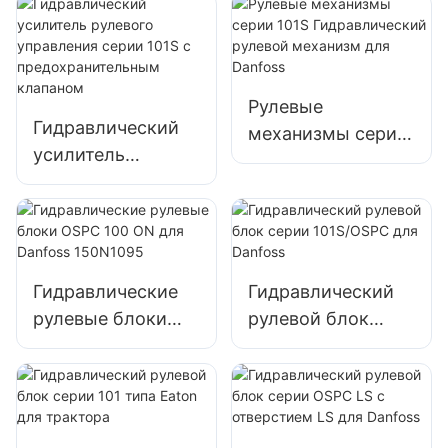
насос для
насос для
тракторов Valmet
трактора
RENAULT
Рулевые
Гидравлический
механизмы серии
усилитель
101S
рулевого
Гидравлический
управления серии
рулевой механизм
101S с
для Danfoss
предохранительн
ым клапаном
Гидравлические
Гидравлический
рулевые блоки
рулевой блок
OSPC 100 ON для
серии 101S/OSPC
Danfoss 150N1095
для Danfoss