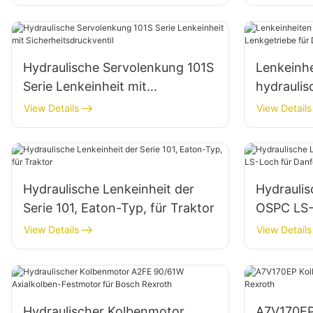
1204/1354/6110B
Hydraulische Servolenkung 101S
Lenkeinhe
Serie Lenkeinheit mit
hydraulis
Sicherheitsdruckventil
Danfoss-
View Details
View Details
Hydraulische Lenkeinheit der
Hydraulis
Serie 101, Eaton-Typ, für Traktor
OSPC LS-S
Danfoss
View Details
View Details
Hydraulischer Kolbenmotor
A7V170E