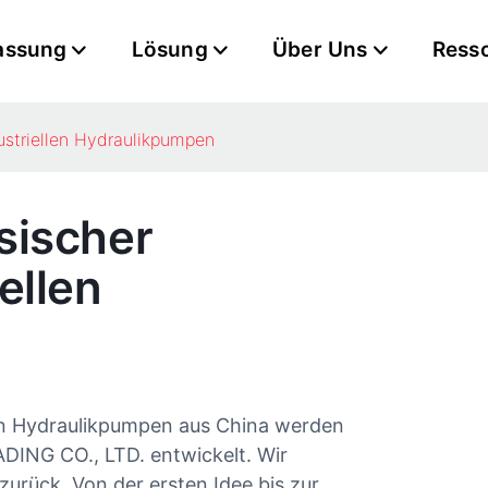
assung
Lösung
Über Uns
Ress
dustriellen Hydraulikpumpen
sischer
ellen
len Hydraulikpumpen aus China werden
G CO., LTD. entwickelt. Wir
zurück. Von der ersten Idee bis zur