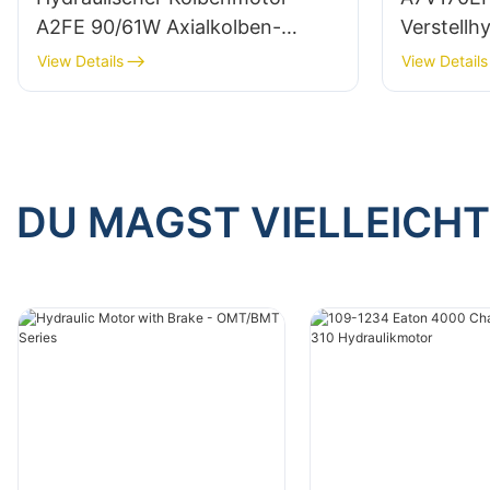
A2FE 90/61W Axialkolben-
Verstellh
Festmotor für Bosch Rexroth
Rexroth
View Details
View Details
DU MAGST VIELLEICHT