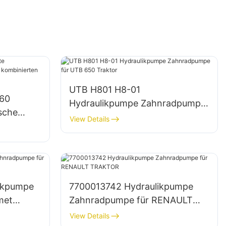
UTB H801 H8-01
060
Hydraulikpumpe Zahnradpumpe
ische
für UTB 650 Traktor
View Details
ktionen
likpumpe
7700013742 Hydraulikpumpe
met
Zahnradpumpe für RENAULT
TRAKTOR
View Details