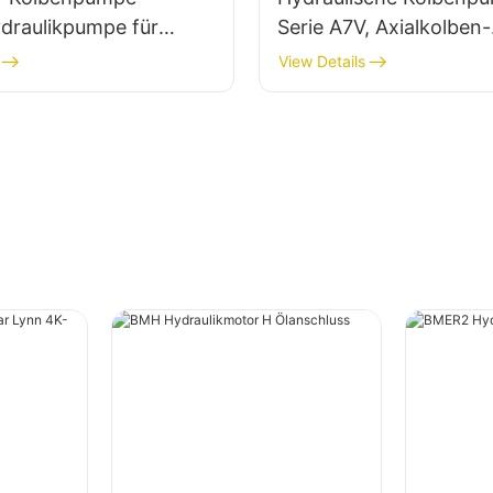
ydraulikpumpe für
Serie A7V, Axialkolben-
Verstellpumpe für Rexr
View Details