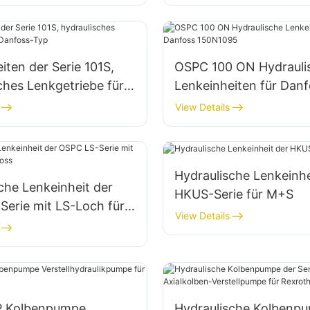
iten der Serie 101S,
OSPC 100 ON Hydrauli
ches Lenkgetriebe für
Lenkeinheiten für Danf
Typ
150N1095
View Details
Hydraulische Lenkeinhe
che Lenkeinheit der
HKUS-Serie für M+S
erie mit LS-Loch für
View Details
P Kolbenpumpe
Hydraulische Kolbenp