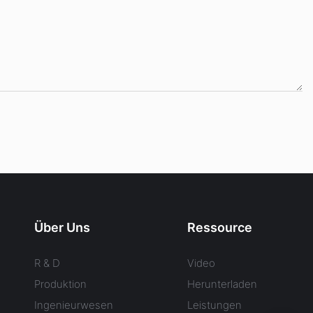
Über Uns
Ressource
R & D
Video
Produktion
Herunterladen
Ingenieurwesen
Leistungen