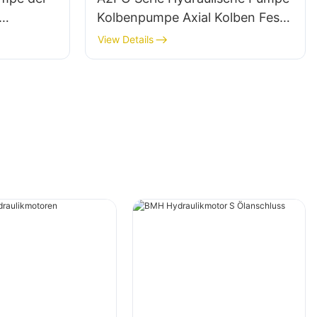
Kolbenpumpe Axial Kolben Feste
oth
Pumpe Für Rexroth
View Details