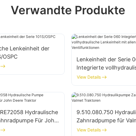
Verwandte Produkte
che Lenkeinheit der
1S/OSPC
Lenkeinheit der Serie 
Integrierte vollhydraul
Lenkeinheit mit allen
View Details
kombinierten Ventilfun
RE72058 Hydraulische
9.510.080.750 Hydrau
hnradpumpe Für John
Zahnradpumpe für Val
aktor
Traktoren
View Details