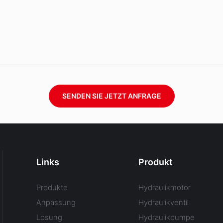
SENDEN SIE JETZT ANFRAGE
Links
Produkt
Produkte
Hydraulikmotor
Anpassung
Hydraulikventil
Lösung
Hydraulikpumpe