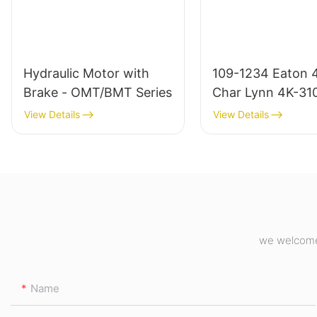
Hydraulic Motor with
109-1234 Eaton 
Brake - OMT/BMT Series
Char Lynn 4K-31
Hydraulikmotor
View Details
View Details
we welcome 
Name