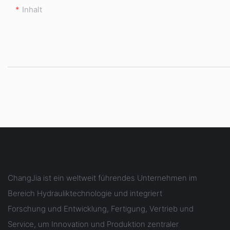
Inhalt
ChangJia ist ein weltweit führendes Unternehmen im
Bereich Hydrauliktechnologie und integriert
Forschung und Entwicklung, Fertigung, Vertrieb und
Service, um Innovation und Produktion zentraler