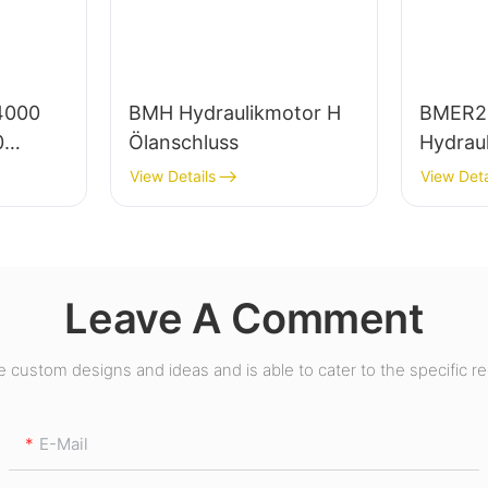
4000
BMH Hydraulikmotor H
BMER2
0
Ölanschluss
Hydrau
View Details
View Deta
Leave A Comment
custom designs and ideas and is able to cater to the specific r
E-Mail