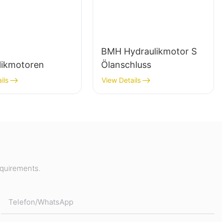
BMH Hydraulikmotor S
likmotoren
Ölanschluss
ils
View Details
equirements.
Telefon/WhatsApp