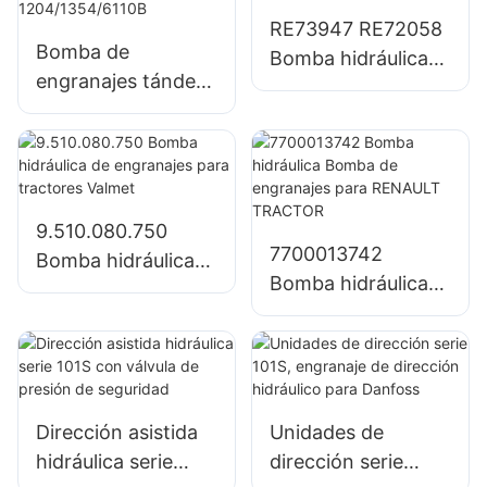
válvulas
RE73947 RE72058
combinadas
Bomba de
Bomba hidráulica
engranajes tándem
Bomba de
grande Bomba
engranajes para
hidráulica SJ21032
tractor John Deere
para tractor John
Deere
1204/1354/6110B
9.510.080.750
7700013742
Bomba hidráulica
Bomba hidráulica
de engranajes para
Bomba de
tractores Valmet
engranajes para
RENAULT
TRACTOR
Dirección asistida
Unidades de
hidráulica serie
dirección serie