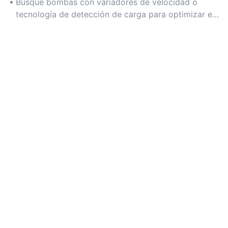
operaciones rentables y sostenibles.
maquinaria de construcción, fabricación industrial y
Busque bombas con variadores de velocidad o
equipos agrícolas.
tecnología de detección de carga para optimizar el
uso de energía según la demanda.