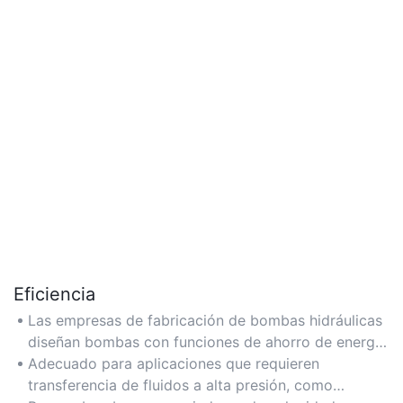
Eficiencia
Las empresas de fabricación de bombas hidráulicas
diseñan bombas con funciones de ahorro de energía
para minimizar el consumo de energía y maximizar
Adecuado para aplicaciones que requieren
la producción, ideal para industrias que priorizan
transferencia de fluidos a alta presión, como