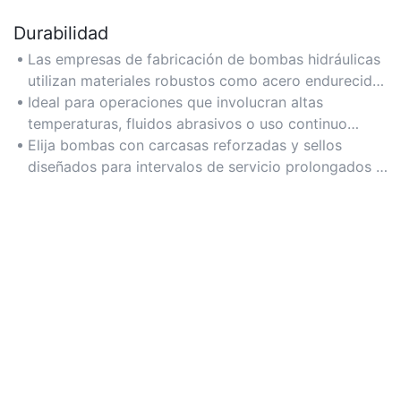
Durabilidad
Las empresas de fabricación de bombas hidráulicas
utilizan materiales robustos como acero endurecido
y revestimientos resistentes a la corrosión para
Ideal para operaciones que involucran altas
garantizar la longevidad en entornos hostiles, como
temperaturas, fluidos abrasivos o uso continuo
la minería o entornos industriales de trabajo pesado.
donde la resistencia al desgaste es crítica.
Elija bombas con carcasas reforzadas y sellos
diseñados para intervalos de servicio prolongados y
necesidades de mantenimiento reducidas.