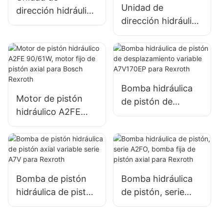
Unidad de
dirección hidráulica
dirección hidráulica
serie HKUS para
serie 060 con
M+S
todas las funciones
de válvulas
combinadas
Bomba hidráulica
Motor de pistón
de pistón de
hidráulico A2FE
desplazamiento
90/61W, motor fijo
variable A7V170EP
de pistón axial para
para Rexroth
Bosch Rexroth
Bomba de pistón
Bomba hidráulica
hidráulica de pistón
de pistón, serie
axial variable serie
A2FO, bomba fija
A7V para Rexroth
de pistón axial para