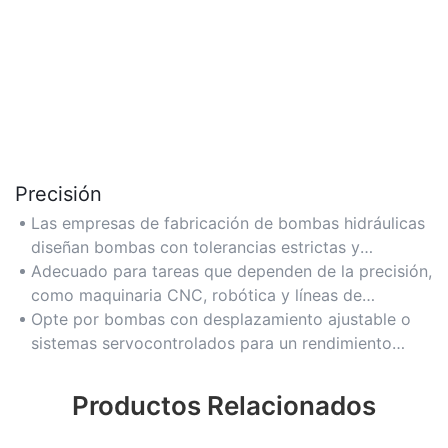
Precisión
Las empresas de fabricación de bombas hidráulicas
diseñan bombas con tolerancias estrictas y
mecanismos de control de flujo avanzados para
Adecuado para tareas que dependen de la precisión,
brindar presión y caudales exactos para
como maquinaria CNC, robótica y líneas de
aplicaciones especializadas como equipos
producción automatizadas.
Opte por bombas con desplazamiento ajustable o
aeroespaciales o médicos.
sistemas servocontrolados para un rendimiento
optimizado.
Productos Relacionados