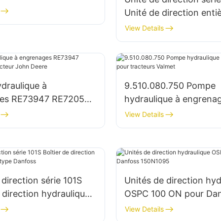
Unité de direction ent
hydraulique intégrée a
View Details
les fonctions de soupa
combinées
draulique à
9.510.080.750 Pompe
es RE73947 RE72058
hydraulique à engrena
teur John Deere
tracteurs Valmet
View Details
 direction série 101S
Unités de direction hyd
e direction hydraulique
OSPC 100 ON pour Da
e Danfoss
150N1095
View Details