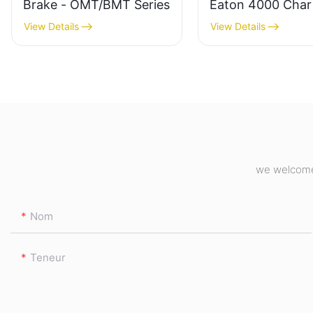
Brake - OMT/BMT Series
Eaton 4000 Char
4K-310 (109-123
View Details
View Details
we welcome 
Nom
Teneur