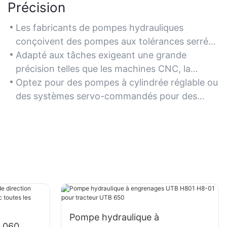
Précision
Les fabricants de pompes hydrauliques
conçoivent des pompes aux tolérances serrées
et dotées de mécanismes de contrôle de débit
Adapté aux tâches exigeant une grande
avancés afin de fournir des pressions et des
précision telles que les machines CNC, la
débits précis pour des applications spécialisées
robotique et les lignes de production
Optez pour des pompes à cylindrée réglable ou
telles que l'aérospatiale ou les équipements
automatisées.
des systèmes servo-commandés pour des
médicaux.
performances optimales.
Pompe hydraulique à
e 060