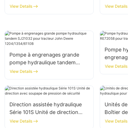
View Details
View Details
Pompe hy
Pompe à engrenages grande
engrenag
pompe hydraulique tandem
pour trac
View Details
SJ21032 pour tracteur John
View Details
Deere 1204/1354/6110B
Direction assistée hydraulique
Unités de
Série 101S Unité de direction
Boîtier d
avec soupape de pression de
pour typ
View Details
View Details
sécurité