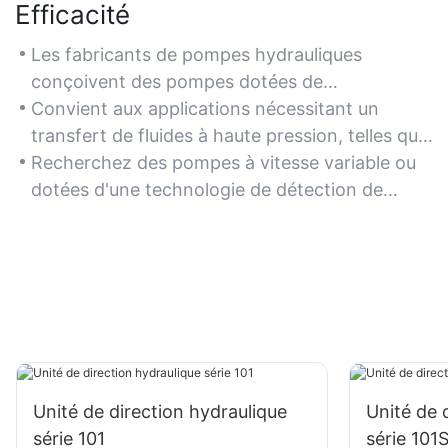
Efficacité
Les fabricants de pompes hydrauliques
conçoivent des pompes dotées de
fonctionnalités d'économie d'énergie afin de
Convient aux applications nécessitant un
minimiser la consommation d'énergie tout en
transfert de fluides à haute pression, telles que
maximisant le rendement, ce qui est idéal pour
les engins de chantier, la production industrielle
Recherchez des pompes à vitesse variable ou
les industries privilégiant des opérations
et les équipements agricoles.
dotées d'une technologie de détection de
rentables et durables.
charge afin d'optimiser la consommation
d'énergie en fonction de la demande.
Unité de direction hydraulique
Unité de 
série 101
série 10