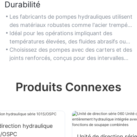
Durabilité
Les fabricants de pompes hydrauliques utilisent
des matériaux robustes comme l'acier trempé
et des revêtements résistants à la corrosion
Idéal pour les opérations impliquant des
pour garantir leur longévité dans des
températures élevées, des fluides abrasifs ou
environnements difficiles, tels que les mines ou
une utilisation continue où la résistance à
Choisissez des pompes avec des carters et des
les sites industriels à forte activité.
l'usure est essentielle.
joints renforcés, conçus pour des intervalles
d'entretien prolongés et des besoins de
maintenance réduits.
Produits Connexes
direction hydraulique
1S/OSPC
Unité de direction séri