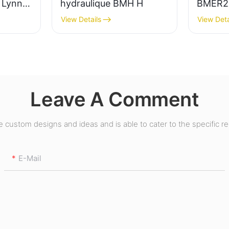
 Lynn
hydraulique BMH H
BMER2
4)
View Details
View Deta
Leave A Comment
custom designs and ideas and is able to cater to the specific r
E-Mail