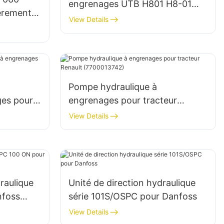
engrenages UTB H801 H8-01
ièrement
pour tracteur UTB 650
View Details
vec toutes
pe
Pompe hydraulique à
ges pour
engrenages pour tracteur
Renault (7700013742)
View Details
raulique
Unité de direction hydraulique
nfoss
série 101S/OSPC pour Danfoss
View Details