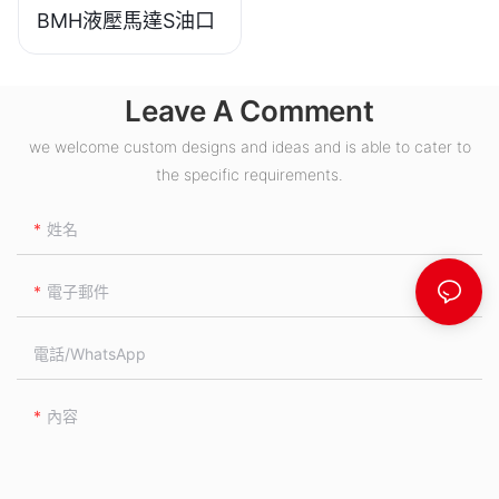
BMH液壓馬達S油口
Leave A Comment
we welcome custom designs and ideas and is able to cater to
the specific requirements.
姓名
電子郵件
電話/WhatsApp
內容