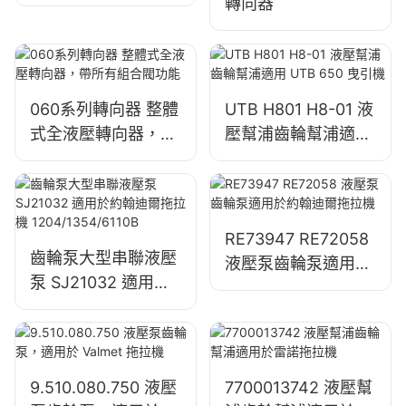
轉向器
060系列轉向器 整體
UTB H801 H8-01 液
式全液壓轉向器，帶
壓幫浦齒輪幫浦適用
所有組合閥功能
UTB 650 曳引機
RE73947 RE72058
齒輪泵大型串聯液壓
液壓泵齒輪泵適用於
泵 SJ21032 適用於
約翰迪爾拖拉機
約翰迪爾拖拉機
1204/1354/6110B
9.510.080.750 液壓
7700013742 液壓幫