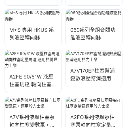
LS 孔）
M+S 專用 HKUS 系
060系列全組合閥功
列液壓轉向器
能液壓轉向器
A7V170EP柱塞幫浦
A2FE 90/61W 液壓
變數液壓幫浦適用於
柱塞馬達 軸向柱塞定
力士樂
量馬達 適用於博世力
士樂
A7V系列液壓柱塞泵
A2FO系列液壓泵柱
軸向柱塞變數泵，適
塞泵軸向柱塞定量泵