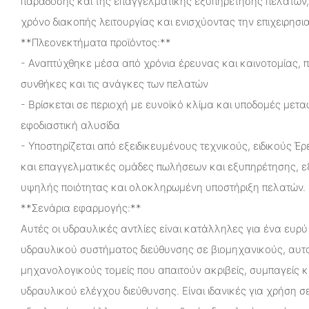
παράδοσης και της επαγγελματικής εξυπηρέτησης πελατών, 
χρόνο διακοπής λειτουργίας και ενισχύοντας την επιχειρησι
**Πλεονεκτήματα προϊόντος:**
- Αναπτύχθηκε μέσα από χρόνια έρευνας και καινοτομίας, 
συνθήκες και τις ανάγκες των πελατών
- Βρίσκεται σε περιοχή με ευνοϊκό κλίμα και υποδομές μετ
εφοδιαστική αλυσίδα
- Υποστηρίζεται από εξειδικευμένους τεχνικούς, ειδικούς Έ
και επαγγελματικές ομάδες πωλήσεων και εξυπηρέτησης, ε
υψηλής ποιότητας και ολοκληρωμένη υποστήριξη πελατών.
**Σενάρια εφαρμογής:**
Αυτές οι υδραυλικές αντλίες είναι κατάλληλες για ένα ευ
υδραυλικού συστήματος διεύθυνσης σε βιομηχανικούς, αυτο
μηχανολογικούς τομείς που απαιτούν ακριβείς, συμπαγείς κα
υδραυλικού ελέγχου διεύθυνσης. Είναι ιδανικές για χρήση 