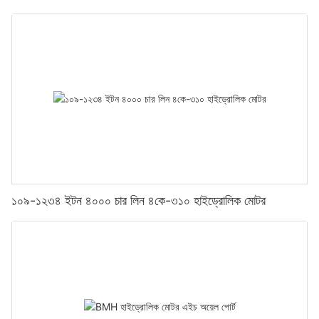
১০৯-১২৩৪ ইটন ৪০০০ চার লিন ৪কে-৩১০ হাইড্রোলিক মোটর