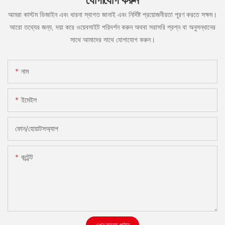
আমরা কাস্টম ডিজাইন এবং ধারনা স্বাগত জানাই এবং নির্দিষ্ট প্রয়োজনীয়তা পূরণ করতে সক্ষম।
আরো তথ্যের জন্য, দয়া করে ওয়েবসাইট পরিদর্শন করুন অথবা সরাসরি প্রশ্ন বা অনুসন্ধানের
সাথে আমাদের সাথে যোগাযোগ করুন।
নাম
ইমেইল
ফোন/হোয়াটসঅ্যাপ
কন্টেন্ট
এখন তদন্ত পাঠান