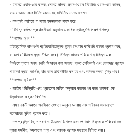
- ইনলেট ওয়ান-ওয়ে ভালভ, সেফটি ভালভ, ম্যানপাওয়ার স্টিয়ারিং ওয়ান-ওয়ে ভালভ,
বাফার ভালভ এবং ফিলিং ভালভ সহ সম্মিলিত ভালভ ফাংশন
- কম্প্যাক্ট কাঠামো যা সহজ ইনস্টলেশন সক্ষম করে
- বিভিন্ন কর্মক্ষম প্রয়োজনীয়তা অনুসারে একাধিক স্থানচ্যুতি বিকল্প উপলব্ধ
**পণ্যের মূল্য:**
হাইড্রোলিক পাম্পগুলি প্রতিযোগিতামূলক মূল্যে চমৎকার কারিগরি দক্ষতা প্রদান করে,
যা অর্থের বিনিময়ে মূল্য নিশ্চিত করে। বিভিন্ন কাজের পরিবেশে স্থায়িত্ব এবং
নির্ভরযোগ্যতার জন্য এগুলি ডিজাইন করা হয়েছে, দ্রুত ডেলিভারি এবং পেশাদার গ্রাহক
পরিষেবা দ্বারা সমর্থিত, যার ফলে ডাউনটাইম কম হয় এবং কর্মক্ষম দক্ষতা বৃদ্ধি পায়।
**পণ্যের সুবিধা:**
- জাতীয় পরিস্থিতি এবং গ্রাহকের চাহিদা অনুসারে বছরের পর বছর গবেষণা এবং
উদ্ভাবনের মাধ্যমে বিকশিত
- এমন একটি অঞ্চলে অবস্থিত যেখানে অনুকূল জলবায়ু এবং পরিবহন অবকাঠামো
সরবরাহের সুবিধা প্রদান করে।
- দক্ষ প্রযুক্তিবিদ, গবেষণা ও উন্নয়ন বিশেষজ্ঞ এবং পেশাদার বিক্রয় ও পরিষেবা দল
দ্বারা সমর্থিত, উচ্চমানের পণ্য এবং ব্যাপক গ্রাহক সহায়তা নিশ্চিত করা।