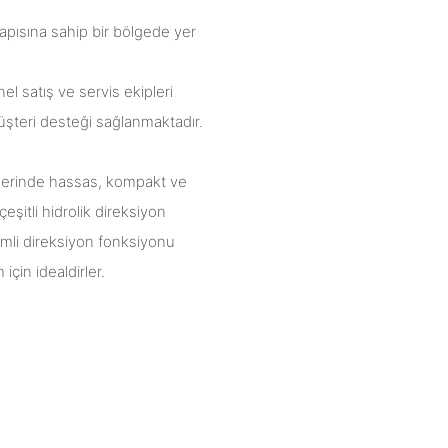
ltyapısına sahip bir bölgede yer
l satış ve servis ekipleri
üşteri desteği sağlanmaktadır.
rlerinde hassas, kompakt ve
eşitli hidrolik direksiyon
imli direksiyon fonksiyonu
için idealdirler.