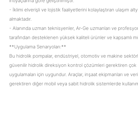
ihtiyaçlarına göre geliştirilmiştir.
- İklimi elverişli ve lojistik faaliyetlerini kolaylaştıran ulaşım a
almaktadır.
- Alanında uzman teknisyenler, Ar-Ge uzmanları ve profesyone
tarafından desteklenen yüksek kaliteli ürünler ve kapsamlı m
**Uygulama Senaryoları:**
Bu hidrolik pompalar, endüstriyel, otomotiv ve makine sektö
güvenilir hidrolik direksiyon kontrol çözümleri gerektiren çok ç
uygulamaları için uygundur. Araçlar, inşaat ekipmanları ve ver
gerektiren diğer mobil veya sabit hidrolik sistemlerde kullanım 