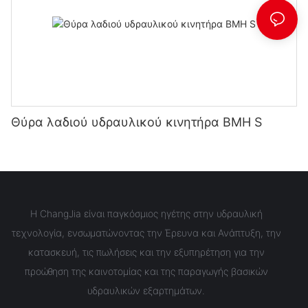
Θύρα λαδιού υδραυλικού κινητήρα BMH S
Η ChangJia είναι παγκόσμιος ηγέτης στην υδραυλική
τεχνολογία, ενσωματώνοντας την Έρευνα και Ανάπτυξη, την
κατασκευή, τις πωλήσεις και την εξυπηρέτηση για την
προώθηση της καινοτομίας και της παραγωγής βασικών
υδραυλικών εξαρτημάτων.