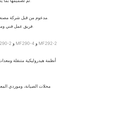
- تم تصميمها بما يتماشى مع اتجاهات السوق واحتياجات العملاء، مما يوفر حلولاً حديثة.
- مدعوم من قبل شركة مصنعة تتمتع بقدرة إنتاجية قوية وشبكة توزيع واسعة النطاق محلياً ودولياً.
- فريق عمل فني ومبيعات محترف لدعم عمليات الاختيار والتخصيص وخدمة ما بعد البيع.