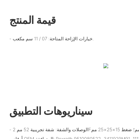
قيمة المنتج
- خيارات الإزاحة المتاحة: 07 / 11 سم مكعب.
سيناريوهات التطبيق
لمتوافقة: Rexroth 9510080522، 3411929M91، 11112007001.