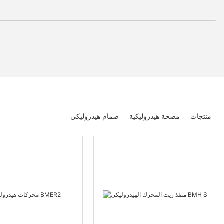
منتجات
مضخة هيدروليكية
صمام هيدروليكي