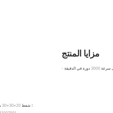
مزايا المنتج
- الوصلات والشفة: شفة تجريبية 52 مم 2F؛ شفط 20×30×30 مم؛ ضغط 15×25×25 مم.
- أرقام OEM ا