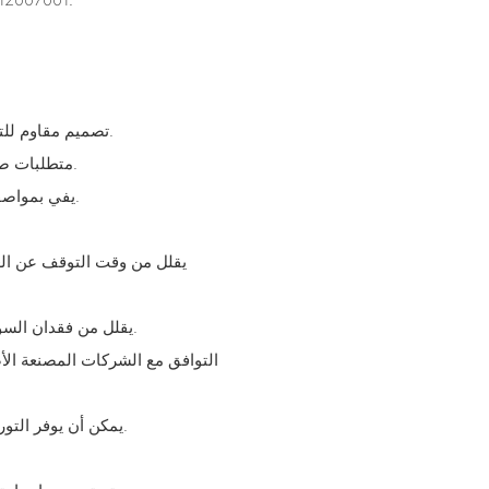
- تصميم مقاوم للتسرب مع موانع تسرب فائقة لتقليل فقدان السوائل إلى الحد الأدنى.
- متطلبات صيانة منخفضة - مصممة لأقل قدر من الصيانة وفترات تشغيل ممتدة.
- يفي بمواصفات الشركات المصنعة الأصلية الشائعة لسهولة الاستبدال/التحديث.
- يقلل من فقدان السوائل وخطر التلوث بفضل الإحكام الموثوق، مما يحسن كفاءة النظام.
- يمكن أن يوفر التوريد المباشر من المصنع مزايا من حيث التكلفة ومراقبة جودة متسقة.