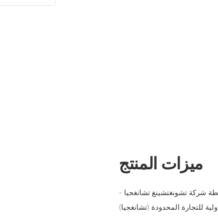
ميزات المنتج
- مضخة تروس عالية الضغط يتم إنتاجها مباشرة من المصنع بواسطة شركة تشونغتشينغ تشانغجيا