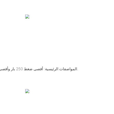
- المواصفات الرئيسية: أقصى ضغط 250 بار وأقصى سرعة 3000 دورة في الدقيقة.