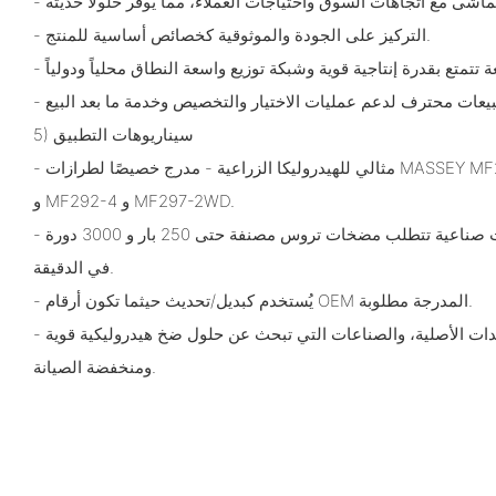
- التركيز على الجودة والموثوقية كخصائص أساسية للمنتج.
5) سيناريوهات التطبيق
- مثالي للهيدروليكا الزراعية - مدرج خصيصًا لطرازات MASSEY MF290-2 و MF290-4 و MF292-2
و MF292-4 و MF297-2WD.
- أنظمة هيدروليكية متنقلة ومعدات صناعية تتطلب مضخات تروس مصنفة حتى 250 بار و 3000 دورة
في الدقيقة.
- يُستخدم كبديل/تحديث حيثما تكون أرقام OEM المدرجة مطلوبة.
- محلات الصيانة، وموردي المعدات الأصلية، والصناعات التي تبحث عن حلول ضخ هيدروليكية قوية
ومنخفضة الصيانة.