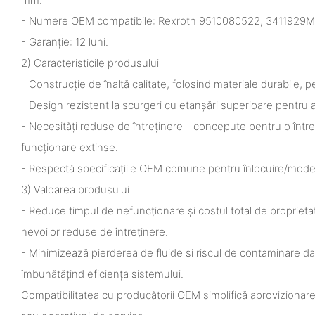
- Numere OEM compatibile: Rexroth 9510080522, 3411929M9
- Garanție: 12 luni.
2) Caracteristicile produsului
- Construcție de înaltă calitate, folosind materiale durabile, 
- Design rezistent la scurgeri cu etanșări superioare pentru a
- Necesități reduse de întreținere - concepute pentru o între
funcționare extinse.
- Respectă specificațiile OEM comune pentru înlocuire/mode
3) Valoarea produsului
- Reduce timpul de nefuncționare și costul total de proprietate 
nevoilor reduse de întreținere.
- Minimizează pierderea de fluide și riscul de contaminare dato
îmbunătățind eficiența sistemului.
Compatibilitatea cu producătorii OEM simplifică aprovizionarea