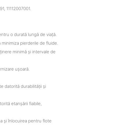
1, 11112007001.
pentru o durată lungă de viață.
 minimiza pierderile de fluide.
ținere minimă și intervale de
rnizare ușoară.
datorită durabilității și
rită etanșării fiabile,
 și înlocuirea pentru flote