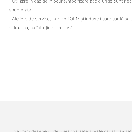
- Utilizare în caz de înlocuire/modificare acolo unde sunt 
enumerate.
- Ateliere de service, furnizori OEM și industrii care caută s
hidraulică, cu întreținere redusă.
Salutăm desene și idei personalizate și este capabil să sati