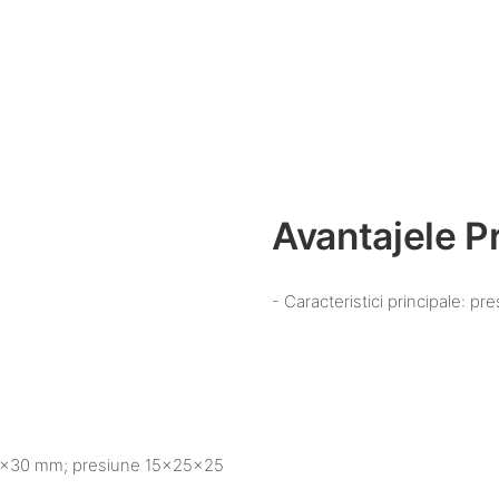
Avantajele P
- Caracteristici principale: 
×30×30 mm; presiune 15×25×25