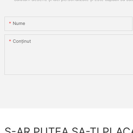
Nume
Conţinut
S-AR PUTEA SA-TI PLAC