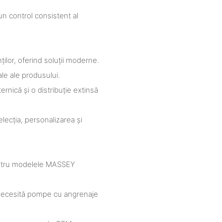
un control consistent al
nților, oferind soluții moderne.
iale ale produsului.
rnică și o distribuție extinsă
elecția, personalizarea și
pentru modelele MASSEY
 necesită pompe cu angrenaje