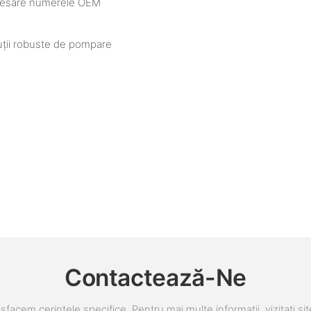
necesare numerele OEM
oluții robuste de pompare
Contactează-Ne
sfacem cerințele specifice. Pentru mai multe informații, vizitați sit