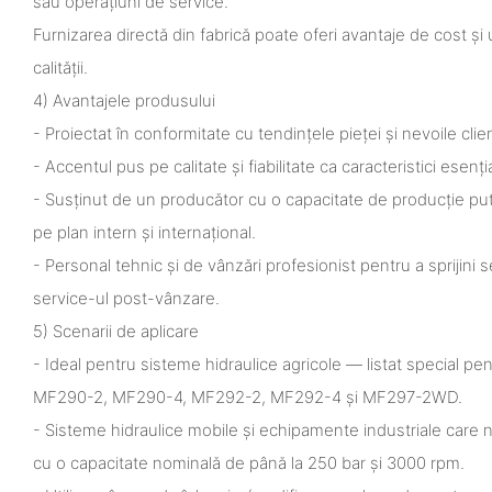
sau operațiuni de service.
Furnizarea directă din fabrică poate oferi avantaje de cost și 
calității.
4) Avantajele produsului
- Proiectat în conformitate cu tendințele pieței și nevoile clie
- Accentul pus pe calitate și fiabilitate ca caracteristici esenț
- Susținut de un producător cu o capacitate de producție pute
pe plan intern și internațional.
- Personal tehnic și de vânzări profesionist pentru a sprijini s
service-ul post-vânzare.
5) Scenarii de aplicare
- Ideal pentru sisteme hidraulice agricole — listat special 
MF290-2, MF290-4, MF292-2, MF292-4 și MF297-2WD.
- Sisteme hidraulice mobile și echipamente industriale care
cu o capacitate nominală de până la 250 bar și 3000 rpm.