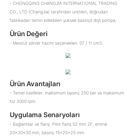
- CHONGQING CHANGJIA INTERNATIONAL TRADING
CO., LTD (ChangJia) tarafından üretilen, doğrudan
fabrikadan temin edilebilen yüksek basınçlı dişli pompa.
Ürün Değeri
- Mevcut silindir hacmi seçenekleri: 07 / 11 cm3.
Ürün Avantajları
- Temel özellikler: maksimum basınç 250 bar ve maksimum
hız 3000 rpm.
Uygulama Senaryoları
- Bağlantılar ve flanş: Pilot flanş 52 mm 2F; emme
20×30×30 mm; basınç 15×25×25 mm.