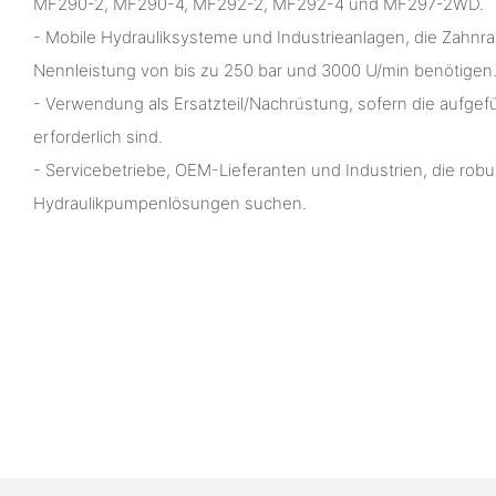
MF290-2, MF290-4, MF292-2, MF292-4 und MF297-2WD.
- Mobile Hydrauliksysteme und Industrieanlagen, die Zahnr
Nennleistung von bis zu 250 bar und 3000 U/min benötigen
- Verwendung als Ersatzteil/Nachrüstung, sofern die auf
erforderlich sind.
- Servicebetriebe, OEM-Lieferanten und Industrien, die ro
Hydraulikpumpenlösungen suchen.