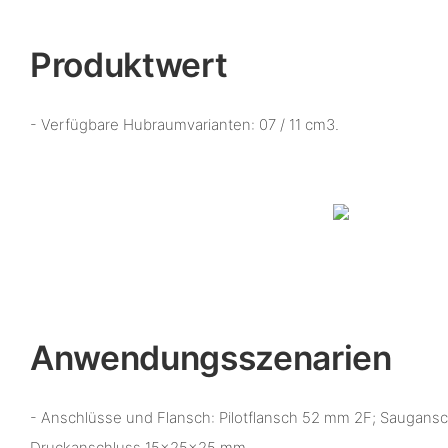
Produktwert
- Verfügbare Hubraumvarianten: 07 / 11 cm3.
Anwendungsszenarien
- Anschlüsse und Flansch: Pilotflansch 52 mm 2F; Saugan
Druckanschluss 15×25×25 mm.