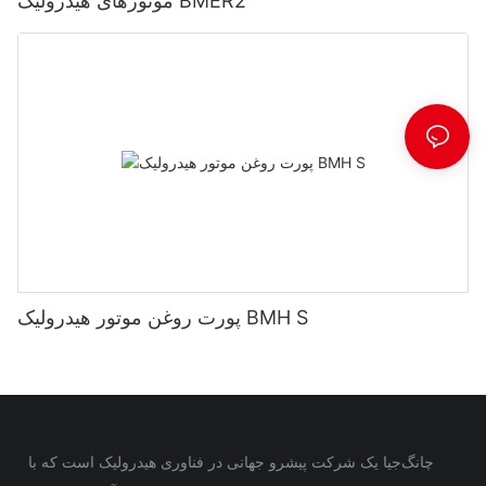
موتورهای هیدرولیک BMER2
پورت روغن موتور هیدرولیک BMH S
چانگ‌جیا یک شرکت پیشرو جهانی در فناوری هیدرولیک است که با