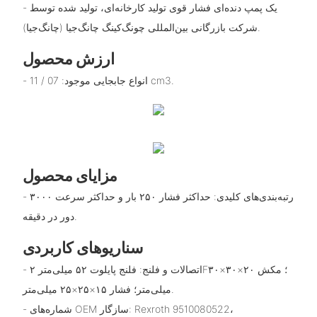
- یک پمپ دنده‌ای فشار قوی تولید کارخانه‌ای، تولید شده توسط
شرکت بازرگانی بین‌المللی چونگ‌کینگ چانگ‌جیا (چانگ‌جیا).
ارزش محصول
- انواع جابجایی موجود: 07 / 11 cm3.
مزایای محصول
- رتبه‌بندی‌های کلیدی: حداکثر فشار ۲۵۰ بار و حداکثر سرعت ۳۰۰۰
دور در دقیقه.
سناریوهای کاربردی
- اتصالات و فلنج: فلنج پایلوت ۵۲ میلی‌متر ۲F؛ مکش ۲۰×۳۰×۳۰
میلی‌متر؛ فشار ۱۵×۲۵×۲۵ میلی‌متر.
- شماره‌های OEM سازگار: Rexroth 9510080522،