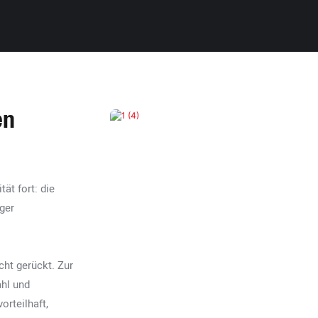
en
ät fort: die
ger
cht gerückt. Zur
ahl und
rteilhaft,