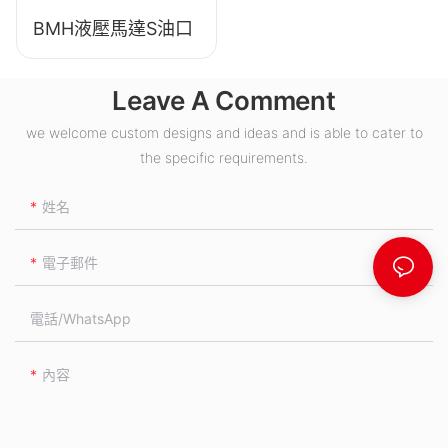
BMH液壓馬達S油口
Leave A Comment
we welcome custom designs and ideas and is able to cater to
the specific requirements.
姓名
電子郵件
電話/WhatsApp
內容