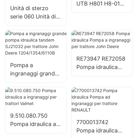
UTB H801 H8-01
Unità di sterzo
Pompa a
serie 060 Unità di
ingranaggi per
sterzo
trattore UTB 650
completamente
idraulica integrale
con tutte le
funzioni della
RE73947 RE72058
Pompa a
valvola combinate
Pompa idraulica
ingranaggi grande
Pompa a
pompa idraulica
ingranaggi per
tandem SJ21032
trattore John
per trattore John
Deere
Deere
1204/1354/6110B
9.510.080.750
7700013742
Pompa idraulica a
Pompa idraulica
ingranaggi per