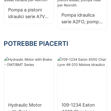
Pompa a pistoni
Pompa idraulica
idraulici serie A7V
serie A2FO, pompa
Pompa a pistoni
a pistoni, pompa a
assiali variabili per
pistoni assiali,
Rexroth
pompa fissa per
POTREBBE PIACERTI
Rexroth
Hydraulic Motor
109-1234 Eaton