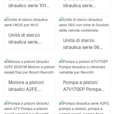
idraulico serie 101
idraulica serie
tipo Eaton per
OSPC LS con foro
trattore
LS per Danfoss
Unità di sterzo
Unità di sterzo
idraulica serie
idraulica serie 060
HKUS per M+S
con tutte le
funzioni della
valvola combinate
Motore a pistoni
Pompa a pistoni
idraulici A2FE
A7V170EP Pompa
90/61W Motore a
idraulica a
pistoni assiali fissi
cilindrata variabile
per Bosch Rexroth
per Rexroth