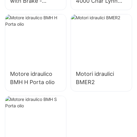
with Brake -
4000 Char Lynn
OMT/BMT Series
4K-310 Motore
idraulico
Motore idraulico
Motori idraulici
BMH H Porta olio
BMER2