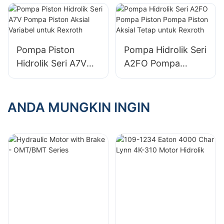
Piston Aksial Tetap
Perpindahan
untuk Bosch
Variabel untuk
Rexroth
Rexroth
Pompa Piston
Pompa Hidrolik Seri
Hidrolik Seri A7V
A2FO Pompa
Pompa Piston
Piston Pompa
Aksial Variabel
Piston Aksial Tetap
untuk Rexroth
untuk Rexroth
ANDA MUNGKIN INGIN