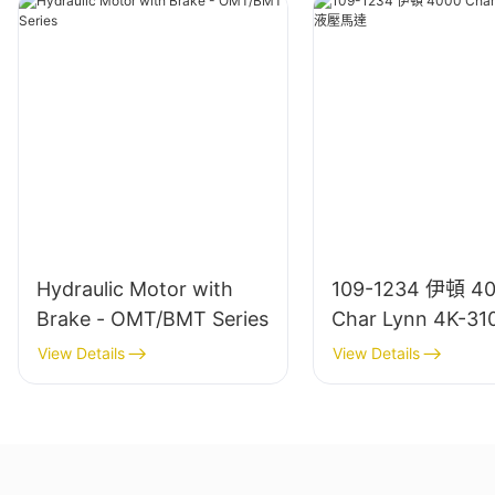
Hydraulic Motor with
109-1234 伊頓 4
Brake - OMT/BMT Series
Char Lynn 4K-3
達
View Details
View Details