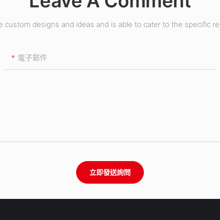
Leave A Comment
custom designs and ideas and is able to cater to the specific r
電子郵件
立即發送詢問