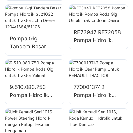
untuk Traktor UTB
Integral Dengan
650
Semua Fungsi
Katup Gabungan
RE73947 RE72058
Pompa Gigi
Pompa Hidrolik
Tandem Besar
Pompa Roda Gigi
Pompa Hidrolik
Untuk Traktor John
SJ21032 untuk
Deere
Traktor John Deere
1204/1354/6110B
9.510.080.750
7700013742
Pompa Hidrolik
Pompa Hidrolik
Pompa Roda Gigi
Gear Pump Untuk
untuk Traktor
RENAULT
Valmet
TRACTOR