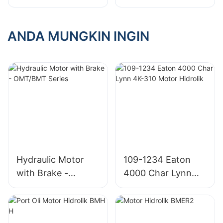
Pompa Piston
Piston Pompa
Aksial Variabel
Piston Aksial Tetap
untuk Rexroth
untuk Rexroth
ANDA MUNGKIN INGIN
Hydraulic Motor
109-1234 Eaton
with Brake -
4000 Char Lynn
OMT/BMT Series
4K-310 Motor
Hidrolik