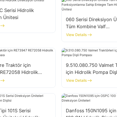
 Serisi Hidrolik
n Ünitesi
060 Serisi Direksiyon Ü
Tüm Kombine Valf
Fonksiyonlarına Sahip 
View Details
Tam Hidrolik Direksiyon
e Traktör için
9.510.080.750 Valmet T
RE72058 Hidrolik
için Hidrolik Pompa Dişl
şli Pompası
Pompası
View Details
ipi 101S Serisi
Danfoss 150N1095 içi