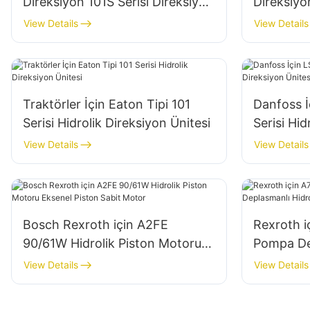
Direksiyon 101S Serisi Direksiyon
Direksiyon
Ünitesi
Direksiyon
View Details
View Details
Traktörler İçin Eaton Tipi 101
Danfoss İ
Serisi Hidrolik Direksiyon Ünitesi
Serisi Hid
View Details
View Details
Bosch Rexroth için A2FE
Rexroth i
90/61W Hidrolik Piston Motoru
Pompa De
Eksenel Piston Sabit Motor
Hidrolik
View Details
View Details