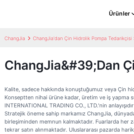
Ürünler
ChangJia
ChangJia'dan Çin Hidrolik Pompa Tedarikçisi 
ChangJia&#39;dan Çin 
Kalite, sadece hakkında konuştuğumuz veya Çin hidro
Konseptten nihai ürüne kadar, üretim ve iş yapma s
INTERNATIONAL TRADING CO., LTD.'nin anlayışıdır
Stratejik öneme sahip markamız ChangJia, dünyada 'Çin
birleşiminden memnun kalmaktadır. Fuarlarda her zam
tekrar satın alınmaktadır. Uluslararası pazarda harik