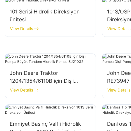
101 Serisi Hidrolik Direksiyon
101S/OSPC
ünitesi
Direksiyo
View Details
View Details
John Deere Traktör
John Deer
1204/1354/6110B için Dişli
RE73947 
Pompa Büyük Tandem Hidrolik
Pompa Di
View Details
View Details
Pompa SJ21032
Emniyet Basınç Valfli Hidrolik
Danfoss T