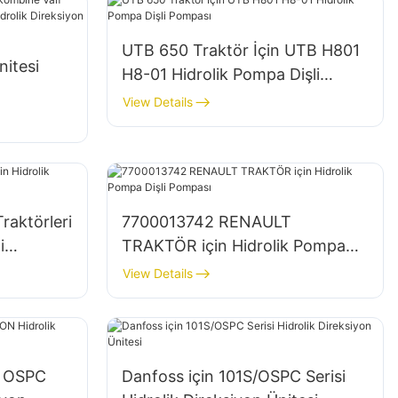
UTB 650 Traktör İçin UTB H801
nitesi
H8-01 Hidrolik Pompa Dişli
Pompası
View Details
Entegre
 Ünitesi
raktörleri
7700013742 RENAULT
i
TRAKTÖR için Hidrolik Pompa
Dişli Pompası
View Details
n OSPC
Danfoss için 101S/OSPC Serisi