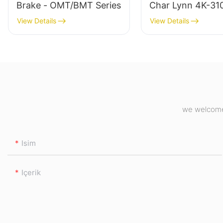
Brake - OMT/BMT Series
Char Lynn 4K-31
Hidrolik Motor
View Details
View Details
we welcome 
Isim
Içerik