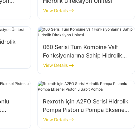
iyon
Hidrolik Direksiyon Ünitesi
View Details
drolik
060 Serisi Tüm Kombine Valf
Fonksiyonlarına Sahip Hidrolik
Direksiyon Ünitesi
View Details
onlu
Rexroth için A2FO Serisi Hidrolik
u
Pompa Pistonlu Pompa Eksenel
h İçin
Pistonlu Sabit Pompa
View Details