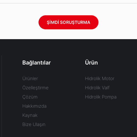
ŞIMDI SORUŞTURMA
Bağlantılar
Ürün
Ürünler
Hidrolik Motor
Özelleştirme
Hidrolik Valf
Çözüm
Hidrolik Pompa
Hakkımızda
Kaynak
Bize Ulaşın