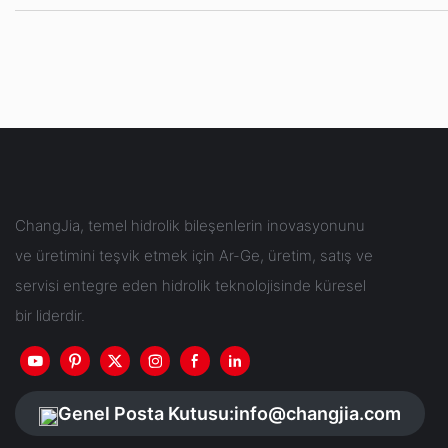
ChangJia, temel hidrolik bileşenlerin inovasyonunu
ve üretimini teşvik etmek için Ar-Ge, üretim, satış ve
servisi entegre eden hidrolik teknolojisinde küresel
bir liderdir.
Genel Posta Kutusu:
info@changjia.com