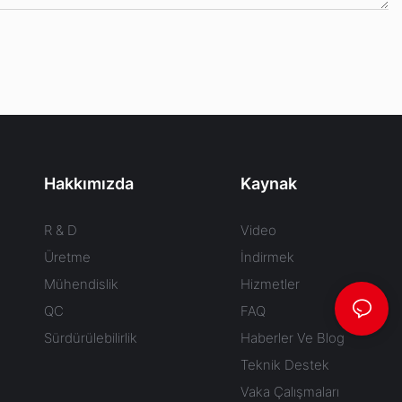
Hakkımızda
Kaynak
R & D
Video
Üretme
İndirmek
Mühendislik
Hizmetler
QC
FAQ
Sürdürülebilirlik
Haberler Ve Blog
Teknik Destek
Vaka Çalışmaları