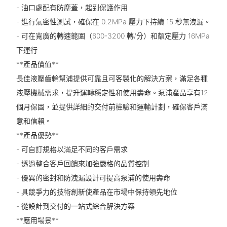
- 油口處配有防塵蓋，起到保護作用
- 進行氣密性測試，確保在 0.2MPa 壓力下持續 15 秒無洩漏。
- 可在寬廣的轉速範圍（600-3200 轉/分）和額定壓力 16MPa
下運行
**產品價值**
長佳液壓齒輪幫浦提供可靠且可客製化的解決方案，滿足各種
液壓機械需求，提升運轉穩定性和使用壽命。泵浦產品享有12
個月保固，並提供詳細的交付前檢驗和運輸計劃，確保客戶滿
意和信賴。
**產品優勢**
- 可自訂規格以滿足不同的客戶需求
- 透過整合客戶回饋來加強嚴格的品質控制
- 優異的密封和防洩漏設計可提高泵浦的使用壽命
- 具競爭力的技術創新使產品在市場中保持領先地位
- 從設計到交付的一站式綜合解決方案
**應用場景**