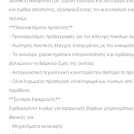
πρόσθετη διασφάλιση με 12μηνη εγγύηση και λεπτομερή έλε
και σχέδια αποστολής, εξασφαλίζοντας την ικανοποίηση και
πελατών.
**Πλεονεκτήματα προϊόντος**
- Προσαρμόσιμες προδιαγραφές για την κάλυψη ποικίλων 
- Αυστηρός ποιοτικός έλεγχος ενισχυμένος με την ενσωμά
- Τα ανώτερα χαρακτηριστικά στεγανοποίησης και σχεδιασ
βελτιώνουν τη διάρκεια ζωής της αντλίας
- Ανταγωνιστική τεχνολογική καινοτομία που διατηρεί το πρ
- Ολοκληρωμένη προσέγγιση ολοκληρωμένων λύσεων από τ
παράδοση
**Σενάρια Εφαρμογής**
Σχεδιασμένες κυρίως για εφαρμογές βαρέων μηχανημάτων, α
ιδανικές για:
- Μηχανήματα εκσκαφής