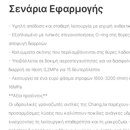
Σενάρια Εφαρμογής
- Υψηλή απόδοση και σταθερή λειτουργία με ισχυρή ανθεκτι
- Εξοπλισμένο με τυπικές στεγανοποιήσεις O-ring στις θύρες
αποφυγή διαρροών
- Καλύμματα σκόνης που περιλαμβάνονται στις θύρες λαδιο
- Υποβάλλεται σε δοκιμή αεροστεγανότητας για να διασφαλισ
διαρροή σε πίεση 0,2MPa για 15 δευτερόλεπτα
- Λειτουργεί σε ένα ευρύ φάσμα στροφών (600-3200 r/min) 
16MPa
**Αξία προϊόντος**
Οι υδραυλικές γραναζωτές αντλίες της ChangJia παρέχουν α
προσαρμόσιμες λύσεις που καλύπτουν ποικίλες ανάγκες υ
ενισχύοντας τη λειτουργική σταθερότητα και τη μακροζωία.