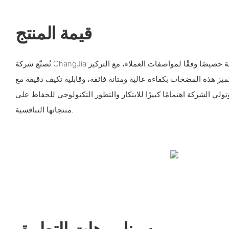
قيمة المنتج
تُصنّع شركة ChangJia مضخات تروس هيدروليكية مصممة خصيصًا وفقًا لمواصفات العملاء، مع التركيز
ميز هذه المضخات بكفاءة عالية ومتانة فائقة، وقابلية تكيف دقيقة مع
ولي الشركة اهتمامًا كبيرًا للابتكار والتطور التكنولوجي للحفاظ على
منتجاتها التنافسية.
سيناريوهات التطبيق