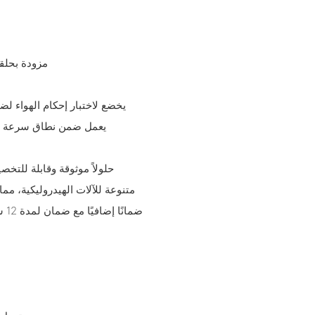
- مزودة بحل
- يخضع لاختبار إحكام الهواء لضمان عدم وج
- يعمل ضمن نطاق سرعة واسع (600-3200 دورة/دقيقة) وضغط مصنف عن
متنوعة للآلات الهيدروليكية، م
ضم