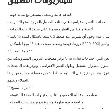
- كفاءة عالية وتشغيل مستقر مع متانة قوية
قات مانعة للتسرب قياسية على منافذ الدخول/الخروج لمنع التسرب
- أغطية واقية من الغبار متضمنة على منافذ الزيت للحماية
ود أي تسرب عند ضغط 0.2 ميجا باسكال لمدة 15 ثانية
د 16 ميجا باسكال
**قيمة المنتج**
توفر مضخات التروس الهيدروليكية من ChangJia حلولاً موثوقة وقابلة للتخصيص تلبي احتياجات
ما يعزز استقرار التشغيل وطول العمر الافتراضي. وتوفر هذه المضخات
انًا إضافيًا مع ضمان لمدة 12 شهرًا وفحص دقيق قبل التسليم وخطط شحن مفصلة، ​​مما يضمن رضا
العملاء وثقتهم.
**مزايا المنتج**
- مواصفات قابلة للتخصيص لتلبية احتياجات العملاء المتنوعة
- مراقبة جودة صارمة معززة بدمج ملاحظات العملاء