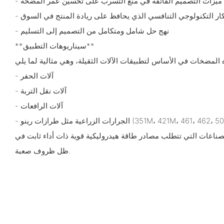
ل ميزات التصميم الفائقة في منع التسرب على تحسين عمر المضخة
ابتكار التكنولوجي التنافسي الذي يحافظ على ريادة المنتج في السوق
- نهج حل شامل ومتكامل من التصميم إلى التسليم
**سيناريوهات التطبيق**
- آلات الحفر
- آلات نقل التربة
- آلات الرافعات
 مثل طرازات رينو (351M، 421M، 461، 462، 501.4، 551)
اعات التي تتطلب مصادر طاقة هيدروليكية قوية ذات أداء ثابت في
ظل ظروف صعبة.