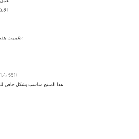
- تعم
- ال
صُممت هذه المضخات في الأساس لتطبيقات الآلات الثقيلة، وهي مثالية لما يلي:
- الجرارات الزراعية
هذا المنتج مناسب بشكل خاص للصن