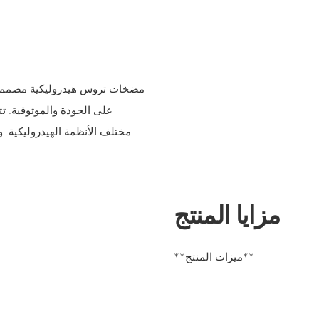
على الجودة والموثوقية. تت
مختلف الأنظمة الهيدروليكية. وت
مزايا المنتج
**ميزات المنتج**