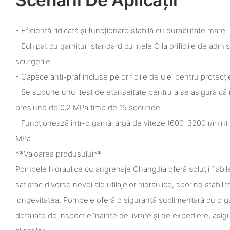
- Eficiență ridicată și funcționare stabilă cu durabilitate mare
- Echipat cu garnituri standard cu inele O la orificiile de adm
scurgerile
- Capace anti-praf incluse pe orificiile de ulei pentru protecți
- Se supune unui test de etanșeitate pentru a se asigura că n
presiune de 0,2 MPa timp de 15 secunde
- Funcționează într-o gamă largă de viteze (600-3200 r/min)
MPa
**Valoarea produsului**
Pompele hidraulice cu angrenaje ChangJia oferă soluții fiabile
satisfac diverse nevoi ale utilajelor hidraulice, sporind stabili
longevitatea. Pompele oferă o siguranță suplimentară cu o gar
detaliate de inspecție înainte de livrare și de expediere, asig