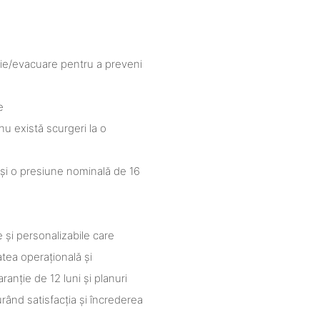
isie/evacuare pentru a preveni
e
u există scurgeri la o
 și o presiune nominală de 16
 și personalizabile care
tatea operațională și
anție de 12 luni și planuri
urând satisfacția și încrederea