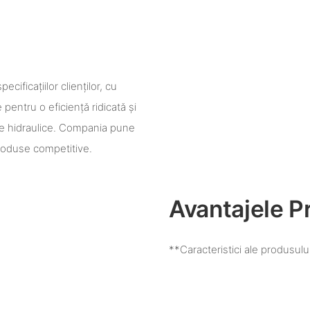
ficațiilor clienților, cu
 pentru o eficiență ridicată și
eme hidraulice. Compania pune
roduse competitive.
Avantajele P
**Caracteristici ale produsulu