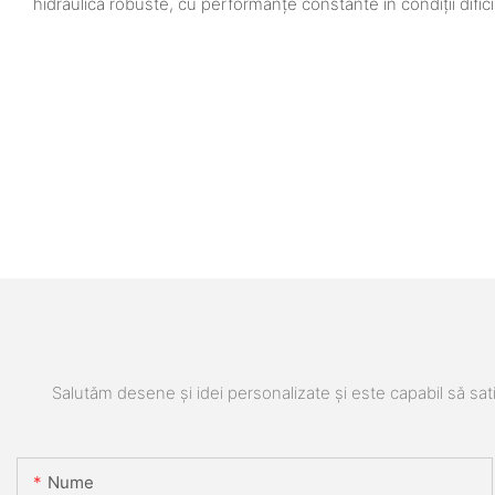
hidraulică robuste, cu performanțe constante în condiții difici
Salutăm desene și idei personalizate și este capabil să sati
Nume