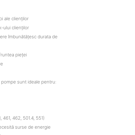
 ale clienților
-ului clienților
rgere îmbunătățesc durata de
runtea pieței
re
te pompe sunt ideale pentru:
461, 462, 501.4, 551)
necesită surse de energie