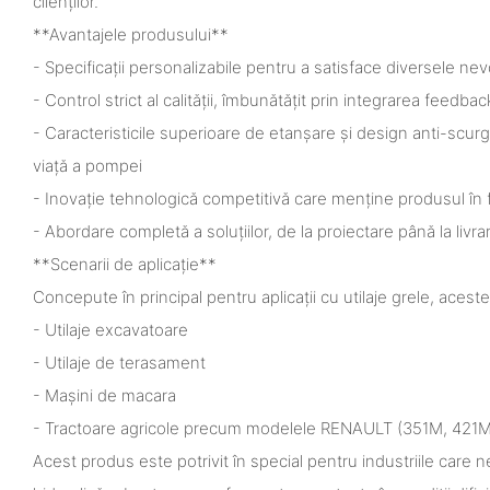
clienților.
**Avantajele produsului**
- Specificații personalizabile pentru a satisface diversele nevoi
- Control strict al calității, îmbunătățit prin integrarea feedback
- Caracteristicile superioare de etanșare și design anti-scu
viață a pompei
- Inovație tehnologică competitivă care menține produsul în f
- Abordare completă a soluțiilor, de la proiectare până la livra
**Scenarii de aplicație**
Concepute în principal pentru aplicații cu utilaje grele, aces
- Utilaje excavatoare
- Utilaje de terasament
- Mașini de macara
- Tractoare agricole precum modelele RENAULT (351M, 421M, 
Acest produs este potrivit în special pentru industriile care 