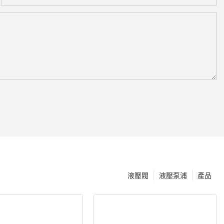
液壓閥
液壓泵浦
產品