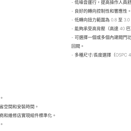
- 低噪音運行，提高操作人員
- 良好的轉向控制性和響應性
- 低轉向扭力範圍為 0.8 至 3
- 能夠承受高背壓（高達 40 
- 可選擇一個或多個內建閥門功能
回閥。
- 多種尺寸/長度選擇（OSPC 4
。
節省空間和安裝時間。
造商和維修店實現組件標準化。
。