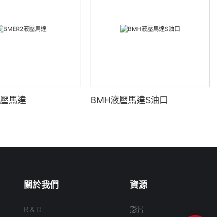
液壓馬達
BMH液壓馬達S油口
關於我們
資源
R & D
影片