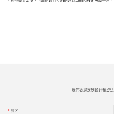
- 其他需要緊湊、可靠的轉向控制的越野車輛和移動液壓平台。
我們歡迎定制設計和想法
姓名