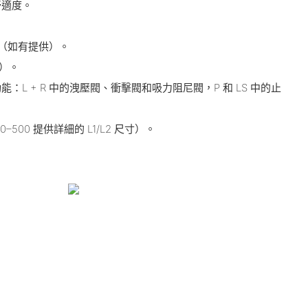
舒適度。
。
.0（如有提供）。
巴）。
：L + R 中的洩壓閥、衝擊閥和吸力阻尼閥，P 和 LS 中的止
0–500 提供詳細的 L1/L2 尺寸）。